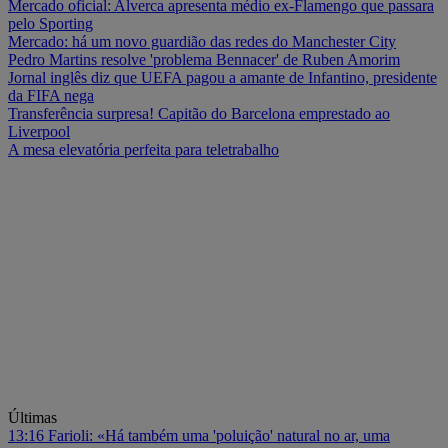
Mercado oficial: Alverca apresenta médio ex-Flamengo que passara
pelo Sporting
Mercado: há um novo guardião das redes do Manchester City
Pedro Martins resolve 'problema Bennacer' de Ruben Amorim
Jornal inglês diz que UEFA pagou a amante de Infantino, presidente
da FIFA nega
Transferência surpresa! Capitão do Barcelona emprestado ao
Liverpool
A mesa elevatória perfeita para teletrabalho
Últimas
13:16
Farioli: «Há também uma 'poluição' natural no ar, uma