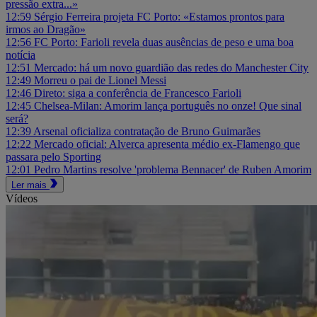
pressão extra...»
12:59
Sérgio Ferreira projeta FC Porto: «Estamos prontos para
irmos ao Dragão»
12:56
FC Porto: Farioli revela duas ausências de peso e uma boa
notícia
12:51
Mercado: há um novo guardião das redes do Manchester City
12:49
Morreu o pai de Lionel Messi
12:46
Direto: siga a conferência de Francesco Farioli
12:45
Chelsea-Milan: Amorim lança português no onze! Que sinal
será?
12:39
Arsenal oficializa contratação de Bruno Guimarães
12:22
Mercado oficial: Alverca apresenta médio ex-Flamengo que
passara pelo Sporting
12:01
Pedro Martins resolve 'problema Bennacer' de Ruben Amorim
Ler mais
Vídeos