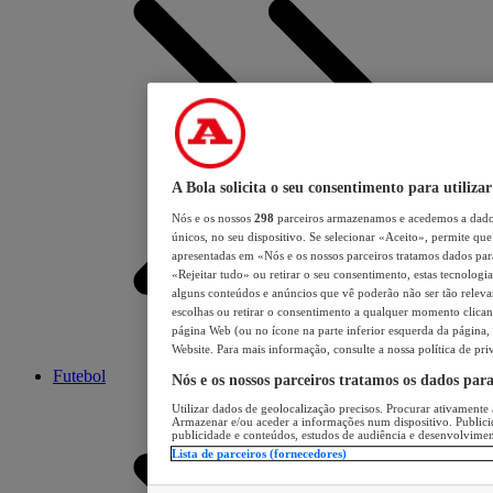
A Bola solicita o seu consentimento para utilizar
Nós e os nossos
298
parceiros armazenamos e acedemos a dados
únicos, no seu dispositivo. Se selecionar «Aceito», permite que 
apresentadas em «Nós e os nossos parceiros tratamos dados para 
«Rejeitar tudo» ou retirar o seu consentimento, estas tecnologia
alguns conteúdos e anúncios que vê poderão não ser tão relevant
escolhas ou retirar o consentimento a qualquer momento clicand
página Web (ou no ícone na parte inferior esquerda da página, s
Website. Para mais informação, consulte a nossa política de pri
Futebol
Nós e os nossos parceiros tratamos os dados par
Utilizar dados de geolocalização precisos. Procurar ativamente a
Armazenar e/ou aceder a informações num dispositivo. Publici
publicidade e conteúdos, estudos de audiência e desenvolvimen
Lista de parceiros (fornecedores)