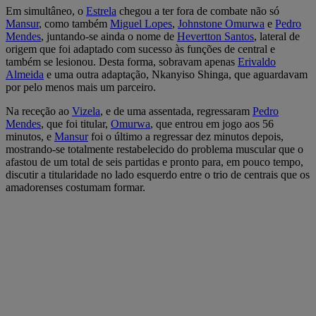
Em simultâneo, o
Estrela
chegou a ter fora de combate não só
Mansur
, como também
Miguel Lopes
,
Johnstone Omurwa
e
Pedro
Mendes
, juntando-se ainda o nome de
Hevertton Santos
, lateral de
origem que foi adaptado com sucesso às funções de central e
também se lesionou. Desta forma, sobravam apenas
Erivaldo
Almeida
e uma outra adaptação, Nkanyiso Shinga, que aguardavam
por pelo menos mais um parceiro.
Na receção ao
Vizela
, e de uma assentada, regressaram
Pedro
Mendes
, que foi titular,
Omurwa
, que entrou em jogo aos 56
minutos, e
Mansur
foi o último a regressar dez minutos depois,
mostrando-se totalmente restabelecido do problema muscular que o
afastou de um total de seis partidas e pronto para, em pouco tempo,
discutir a titularidade no lado esquerdo entre o trio de centrais que os
amadorenses costumam formar.