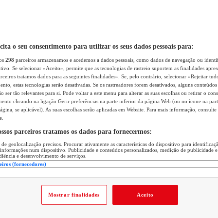
icita o seu consentimento para utilizar os seus dados pessoais para:
sos
298
parceiros armazenamos e acedemos a dados pessoais, como dados de navegação ou identif
itivo. Se selecionar «Aceito», permite que as tecnologias de rastreio suportem as finalidades apr
rceiros tratamos dados para as seguintes finalidades». Se, pelo contrário, selecionar «Rejeitar tud
ento, estas tecnologias serão desativadas. Se os rastreadores forem desativados, alguns conteúdo
 ser tão relevantes para si. Pode voltar a este menu para alterar as suas escolhas ou retirar o con
nto clicando na ligação Gerir preferências na parte inferior da página Web (ou no ícone na part
ágina, se aplicável). As suas escolhas serão aplicadas em Website. Para mais informação, consulte 
e.
ossos parceiros tratamos os dados para fornecermos:
 de geolocalização precisos. Procurar ativamente as características do dispositivo para identifica
 informações num dispositivo. Publicidade e conteúdos personalizados, medição de publicidade e
diência e desenvolvimento de serviços.
eiros (fornecedores)
Mostrar finalidades
Aceito