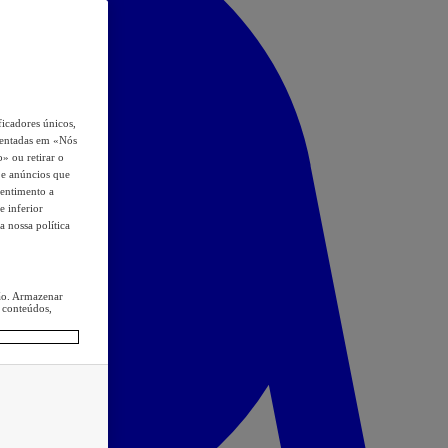
icadores únicos,
esentadas em «Nós
o» ou retirar o
s e anúncios que
sentimento a
e inferior
a nossa política
ção. Armazenar
 conteúdos,