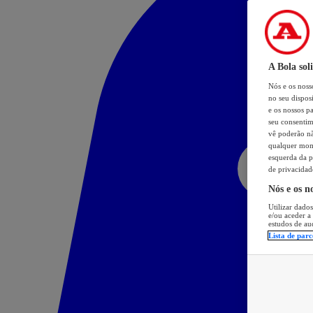
A Bola sol
Nós e os nos
no seu dispos
e os nossos pa
seu consentim
vê poderão não
qualquer mome
esquerda da p
de privacidad
Nós e os n
Utilizar dados
e/ou aceder a
estudos de au
Lista de parc