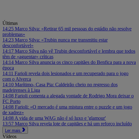
Últimas
14:25
Marco Silva: «Retirar 65 mil pessoas do estádio não resolve
problemas»
14:23
Marco Silva: «Trubin nunca me transmitiu estar
desconfortável»
14:17
Marco Silva não vê Trubin desconfortável e lembra que todos
têm de «aguentar» críticas
14:14
Marco Silva anuncia os cinco capitães do Benfica para a nova
época
14:11
Farioli revela dois lesionados e um recuperado para o jogo
com o Alverca
14:10
Marítimo- Casa Pia: Caldeirão cheio no regresso dos
madeirenses à Liga
14:08
Farioli comenta a alegada vontade de Rodrigo Mora deixar o
FC Porto
14:08
Farioli: «O mercado é uma mistura entre o puzzle e um jogo
de xadrez»
14:08
A vida de uma WAG não é só luxo e 'glamour'
13:57
Marco Silva revela lote de capitães e há um reforço incluído
Ler mais
Vídeos