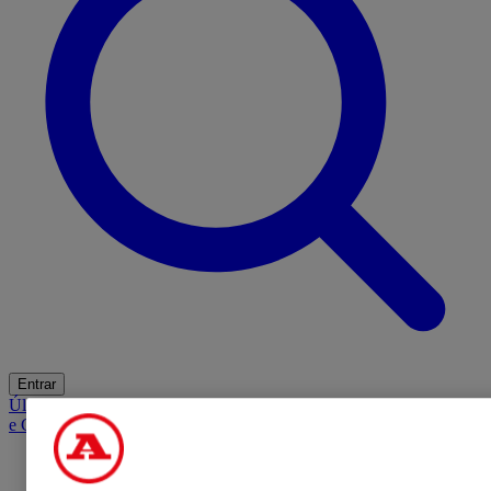
Entrar
Últimas
Mercado
Opinião
iGaming Hub
A BOLA SUGERE
Barba
e Cabelo