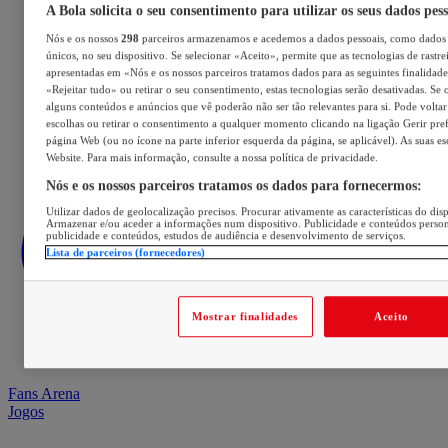
A Bola solicita o seu consentimento para utilizar os seus dados pes
Nós e os nossos
298
parceiros armazenamos e acedemos a dados pessoais, como dados 
únicos, no seu dispositivo. Se selecionar «Aceito», permite que as tecnologias de rastre
apresentadas em «Nós e os nossos parceiros tratamos dados para as seguintes finalidades
«Rejeitar tudo» ou retirar o seu consentimento, estas tecnologias serão desativadas. Se 
alguns conteúdos e anúncios que vê poderão não ser tão relevantes para si. Pode voltar 
escolhas ou retirar o consentimento a qualquer momento clicando na ligação Gerir prefe
página Web (ou no ícone na parte inferior esquerda da página, se aplicável). As suas e
Website. Para mais informação, consulte a nossa política de privacidade.
Nós e os nossos parceiros tratamos os dados para fornecermos:
Utilizar dados de geolocalização precisos. Procurar ativamente as características do disp
Armazenar e/ou aceder a informações num dispositivo. Publicidade e conteúdos perso
publicidade e conteúdos, estudos de audiência e desenvolvimento de serviços.
Lista de parceiros (fornecedores)
Mostrar finalidades
Aceito
Fans Arena
Jogos