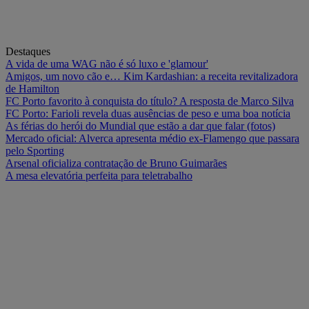
Destaques
A vida de uma WAG não é só luxo e 'glamour'
Amigos, um novo cão e… Kim Kardashian: a receita revitalizadora
de Hamilton
FC Porto favorito à conquista do título? A resposta de Marco Silva
FC Porto: Farioli revela duas ausências de peso e uma boa notícia
As férias do herói do Mundial que estão a dar que falar (fotos)
Mercado oficial: Alverca apresenta médio ex-Flamengo que passara
pelo Sporting
Arsenal oficializa contratação de Bruno Guimarães
A mesa elevatória perfeita para teletrabalho