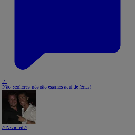
21
Não, senhores, nós não estamos aqui de férias!
// Nacional //