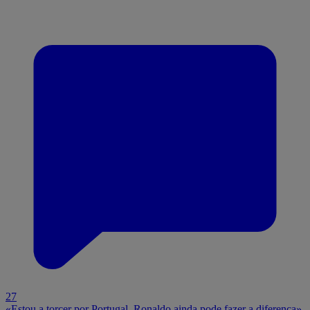
27
«Estou a torcer por Portugal. Ronaldo ainda pode fazer a diferença»