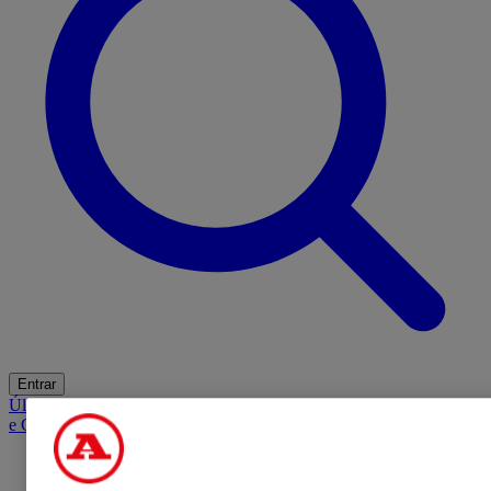
Entrar
Últimas
Mercado
Opinião
iGaming Hub
A BOLA SUGERE
Barba
e Cabelo