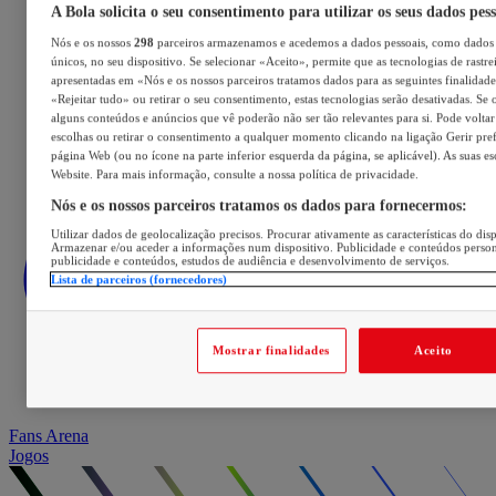
A Bola solicita o seu consentimento para utilizar os seus dados pes
Nós e os nossos
298
parceiros armazenamos e acedemos a dados pessoais, como dados 
únicos, no seu dispositivo. Se selecionar «Aceito», permite que as tecnologias de rastre
apresentadas em «Nós e os nossos parceiros tratamos dados para as seguintes finalidades
«Rejeitar tudo» ou retirar o seu consentimento, estas tecnologias serão desativadas. Se 
alguns conteúdos e anúncios que vê poderão não ser tão relevantes para si. Pode voltar 
escolhas ou retirar o consentimento a qualquer momento clicando na ligação Gerir prefe
página Web (ou no ícone na parte inferior esquerda da página, se aplicável). As suas e
Website. Para mais informação, consulte a nossa política de privacidade.
Nós e os nossos parceiros tratamos os dados para fornecermos:
Utilizar dados de geolocalização precisos. Procurar ativamente as características do disp
Armazenar e/ou aceder a informações num dispositivo. Publicidade e conteúdos perso
publicidade e conteúdos, estudos de audiência e desenvolvimento de serviços.
Lista de parceiros (fornecedores)
Mostrar finalidades
Aceito
Fans Arena
Jogos