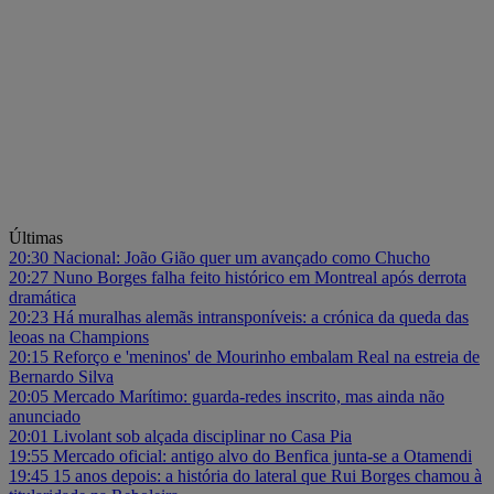
Últimas
20:30
Nacional: João Gião quer um avançado como Chucho
20:27
Nuno Borges falha feito histórico em Montreal após derrota
dramática
20:23
Há muralhas alemãs intransponíveis: a crónica da queda das
leoas na Champions
20:15
Reforço e 'meninos' de Mourinho embalam Real na estreia de
Bernardo Silva
20:05
Mercado Marítimo: guarda-redes inscrito, mas ainda não
anunciado
20:01
Livolant sob alçada disciplinar no Casa Pia
19:55
Mercado oficial: antigo alvo do Benfica junta-se a Otamendi
19:45
15 anos depois: a história do lateral que Rui Borges chamou à