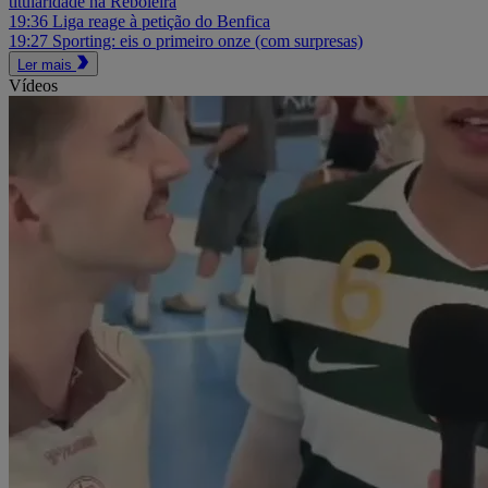
titularidade na Reboleira
19:36
Liga reage à petição do Benfica
19:27
Sporting: eis o primeiro onze (com surpresas)
Ler mais
Vídeos