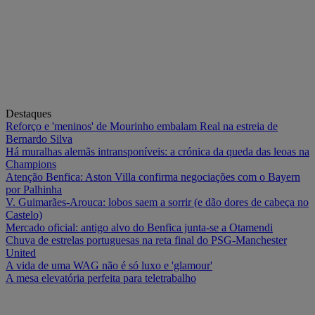
Destaques
Reforço e 'meninos' de Mourinho embalam Real na estreia de
Bernardo Silva
Há muralhas alemãs intransponíveis: a crónica da queda das leoas na
Champions
Atenção Benfica: Aston Villa confirma negociações com o Bayern
por Palhinha
V. Guimarães-Arouca: lobos saem a sorrir (e dão dores de cabeça no
Castelo)
Mercado oficial: antigo alvo do Benfica junta-se a Otamendi
Chuva de estrelas portuguesas na reta final do PSG-Manchester
United
A vida de uma WAG não é só luxo e 'glamour'
A mesa elevatória perfeita para teletrabalho