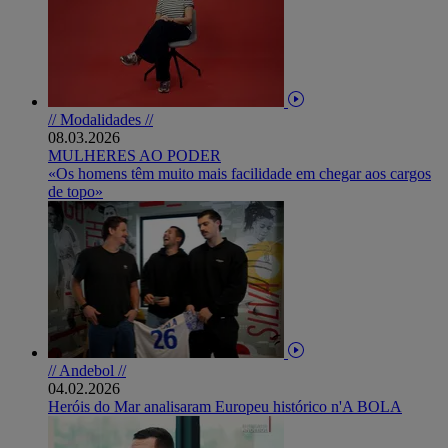
// Modalidades //
08.03.2026
MULHERES AO PODER
«Os homens têm muito mais facilidade em chegar aos cargos
de topo»
// Andebol //
04.02.2026
Heróis do Mar analisaram Europeu histórico n'A BOLA