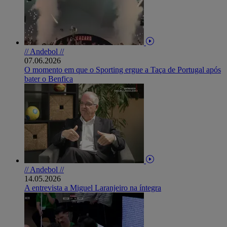
// Andebol //
07.06.2026
O momento em que o Sporting ergue a Taça de Portugal após
bater o Benfica
// Andebol //
14.05.2026
A entrevista a Miguel Laranjeiro na íntegra