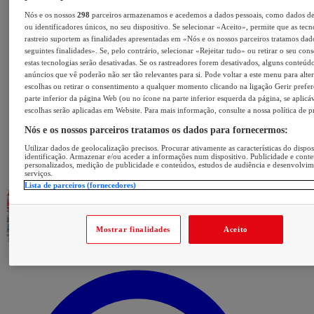
Nós e os nossos
298
parceiros armazenamos e acedemos a dados pessoais, como dados d
ou identificadores únicos, no seu dispositivo. Se selecionar «Aceito», permite que as tecn
rastreio suportem as finalidades apresentadas em «Nós e os nossos parceiros tratamos dad
seguintes finalidades». Se, pelo contrário, selecionar «Rejeitar tudo» ou retirar o seu con
estas tecnologias serão desativadas. Se os rastreadores forem desativados, alguns conteúd
anúncios que vê poderão não ser tão relevantes para si. Pode voltar a este menu para alter
escolhas ou retirar o consentimento a qualquer momento clicando na ligação Gerir prefer
parte inferior da página Web (ou no ícone na parte inferior esquerda da página, se aplicáv
escolhas serão aplicadas em Website. Para mais informação, consulte a nossa política de p
Nós e os nossos parceiros tratamos os dados para fornecermos:
Utilizar dados de geolocalização precisos. Procurar ativamente as características do dispos
identificação. Armazenar e/ou aceder a informações num dispositivo. Publicidade e cont
personalizados, medição de publicidade e conteúdos, estudos de audiência e desenvolvi
serviços.
Lista de parceiros (fornecedores)
Mostrar finalidades
Aceito