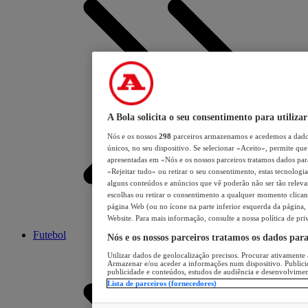
A Bola solicita o seu consentimento para utilizar
Nós e os nossos
298
parceiros armazenamos e acedemos a dados
únicos, no seu dispositivo. Se selecionar «Aceito», permite que 
apresentadas em «Nós e os nossos parceiros tratamos dados para 
«Rejeitar tudo» ou retirar o seu consentimento, estas tecnologia
alguns conteúdos e anúncios que vê poderão não ser tão relevant
escolhas ou retirar o consentimento a qualquer momento clicand
página Web (ou no ícone na parte inferior esquerda da página, s
Website. Para mais informação, consulte a nossa política de pri
Futebol
Nós e os nossos parceiros tratamos os dados par
Utilizar dados de geolocalização precisos. Procurar ativamente a
Armazenar e/ou aceder a informações num dispositivo. Publici
publicidade e conteúdos, estudos de audiência e desenvolvimen
Lista de parceiros (fornecedores)