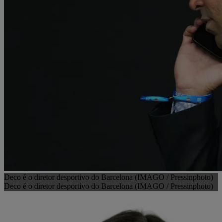
Deco é o diretor desportivo do Barcelona (IMAGO / Pressinphoto)
Deco é o diretor desportivo do Barcelona (IMAGO / Pressinphoto)