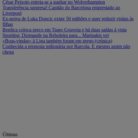
César Peixoto estreia-se a ganhar no Wolverhampton
Transferência surpresa! Capitão do Barcelona emprestado ao
Liverpool
Ex-noiva de Luka Doncic exige 50 milhões e quer reduzir visitas às
filhas
Benfica coloca preço em Tiago Gouveia e há duas saídas à vista
Sporting: Diomande na Reboleira para... Marinakis ver
«Boas-vindas» à Liga também foram em grego (crónica)
Conhecida a proposta milionária por Barcola. E mesmo assim não
chega
Últimas