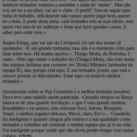
nenhum treinador, estamos a assimilar a saída do ‘mister’. Mas não
vou ser eu a escolher, vai ser o clube. O perfil? Tem de seguir uma
linha de trabalho, dificilmente não vamos querer jogar bem, querer
ter a bola. A partir desta ideia, cada treinador tem as suas ideias, mas
quem vier tem de ter ambição e fome por fazer grandes coisas. E
saber para onde vem.»
Jurgen Klopp, que vai sair do Liverpool, foi um dos nomes já
apontados: «É um grande treinador, mas não é o momento certo para
falar sobre isso. Há muitas opções.». Thiago Motta, do Bolonha, é
outro: «Não sigo muito o trabalho do [Thiago] Motta, não está numa
das equipas italianas que costume ver. [Rafa] Márquez [treinador da
equipa B], sim, porque está aqui. É um treinador jovem, que está a
crescer perante as dificuldades. Estar aqui vai torná-lo melhor
treinador.»
Questionado sobre se Pep Guardiola é o melhor treinador possível,
Deco teve uma opinião muito particular. «Quando chegou ao Barça
falava-se de uma grande revolução, o que é uma grande mentira.
Ronaldinho e eu saímos, mas estavam Xavi, Iniesta, Busquets,
Touré, o melhor jogador africano, Messi, claro, Eto’o… Guardiola
foi inteligente e quando chegou pôs ordem e a sua qualidade como
treinador a trabalhar até construir a melhor equipa que já vi na vida.
Foi inteligente porque soube que não devia perder tempo com outras
coisas», referiu.