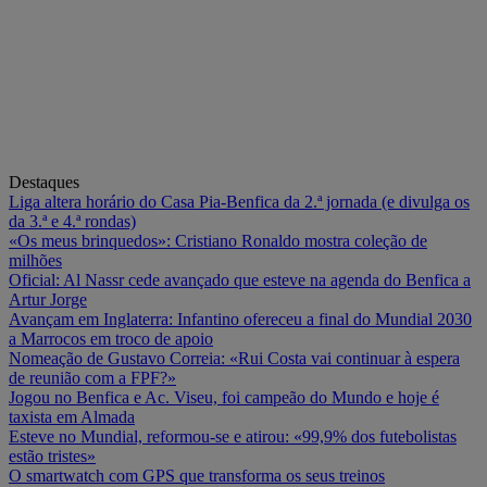
Destaques
Liga altera horário do Casa Pia-Benfica da 2.ª jornada (e divulga os
da 3.ª e 4.ª rondas)
«Os meus brinquedos»: Cristiano Ronaldo mostra coleção de
milhões
Oficial: Al Nassr cede avançado que esteve na agenda do Benfica a
Artur Jorge
Avançam em Inglaterra: Infantino ofereceu a final do Mundial 2030
a Marrocos em troco de apoio
Nomeação de Gustavo Correia: «Rui Costa vai continuar à espera
de reunião com a FPF?»
Jogou no Benfica e Ac. Viseu, foi campeão do Mundo e hoje é
taxista em Almada
Esteve no Mundial, reformou-se e atirou: «99,9% dos futebolistas
estão tristes»
O smartwatch com GPS que transforma os seus treinos