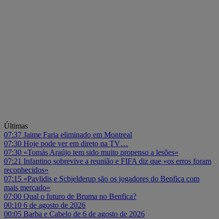
Últimas
07:37
Jaime Faria eliminado em Montreal
07:30
Hoje pode ver em direto na TV…
07:30
«Tomás Araújo tem sido muito propenso a lesões»
07:21
Infantino sobrevive a reunião e FIFA diz que «os erros foram
reconhecidos»
07:15
«Pavlidis e Schjelderup são os jogadores do Benfica com
mais mercado»
07:00
Qual o futuro de Bruma no Benfica?
00:10
6 de agosto de 2026
00:05
Barba e Cabelo de 6 de agosto de 2026