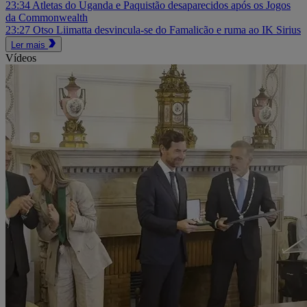
23:34
Atletas do Uganda e Paquistão desaparecidos após os Jogos
da Commonwealth
23:27
Otso Liimatta desvincula-se do Famalicão e ruma ao IK Sirius
Ler mais
Vídeos