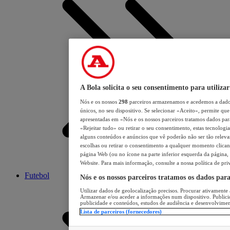
A Bola solicita o seu consentimento para utilizar
Nós e os nossos
298
parceiros armazenamos e acedemos a dados
únicos, no seu dispositivo. Se selecionar «Aceito», permite que 
apresentadas em «Nós e os nossos parceiros tratamos dados para 
«Rejeitar tudo» ou retirar o seu consentimento, estas tecnologia
alguns conteúdos e anúncios que vê poderão não ser tão relevant
escolhas ou retirar o consentimento a qualquer momento clicand
página Web (ou no ícone na parte inferior esquerda da página, s
Website. Para mais informação, consulte a nossa política de pri
Futebol
Nós e os nossos parceiros tratamos os dados par
Utilizar dados de geolocalização precisos. Procurar ativamente a
Armazenar e/ou aceder a informações num dispositivo. Publici
publicidade e conteúdos, estudos de audiência e desenvolvimen
Lista de parceiros (fornecedores)