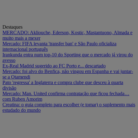
Destaques
MERCADO: Akliouche, Ederson, Kostic, Mastantuono, Almada e
muito mais a mexer
Mercado: FIFA levanta 'transfer ban' e São Paulo oficializa
internacional português
Irankunda entra num top-10 do Sporting que o mercado já virou do
avesso
Ex-Real Madrid sugerido ao FC Porto e... descartado
Mercado: foi alvo do Benfica, não vingou em Espanha e vai juntar-
se a Otamendi
Pato 'regressa' a Inglaterra e compra clube que desceu à quarta
divisão
Mercado: Man. United confirma contratação que ficou fechada…
com Ruben Amorim
Creatina: o guia completo para escolher (e tomar) o suplemento mais
estudado do mundo