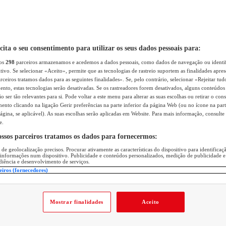
icita o seu consentimento para utilizar os seus dados pessoais para:
sos
298
parceiros armazenamos e acedemos a dados pessoais, como dados de navegação ou identif
itivo. Se selecionar «Aceito», permite que as tecnologias de rastreio suportem as finalidades apr
rceiros tratamos dados para as seguintes finalidades». Se, pelo contrário, selecionar «Rejeitar tud
ento, estas tecnologias serão desativadas. Se os rastreadores forem desativados, alguns conteúdo
 ser tão relevantes para si. Pode voltar a este menu para alterar as suas escolhas ou retirar o con
nto clicando na ligação Gerir preferências na parte inferior da página Web (ou no ícone na part
ágina, se aplicável). As suas escolhas serão aplicadas em Website. Para mais informação, consulte 
e.
ossos parceiros tratamos os dados para fornecermos:
 de geolocalização precisos. Procurar ativamente as características do dispositivo para identifica
 informações num dispositivo. Publicidade e conteúdos personalizados, medição de publicidade e
diência e desenvolvimento de serviços.
eiros (fornecedores)
Mostrar finalidades
Aceito