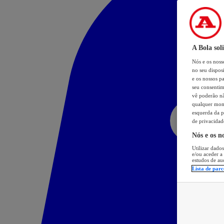
A Bola sol
Nós e os nos
no seu dispos
e os nossos pa
seu consentim
vê poderão não
qualquer mome
esquerda da p
de privacidad
Nós e os n
Utilizar dados
e/ou aceder a
estudos de au
Lista de parc