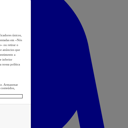
icadores únicos,
esentadas em «Nós
o» ou retirar o
s e anúncios que
sentimento a
e inferior
a nossa política
ção. Armazenar
 conteúdos,