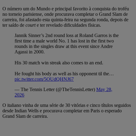
O número um do Mundo e principal favorito à conquista do troféu
no torneio parisiense, onde procurava completar o Grand Slam de
carreira, foi afastado esta quinta-feira na segunda ronda, depois de
ter saído de
court
e ter revelado dificuldades físicas.
Jannik Sinner’s 2nd round loss at Roland Garros is the
first time a male world No. 1 has lost in the first two
rounds in the singles draw at this event since Andre
Agassi in 2000.
His 30 match win streak also comes to an end.
He fought his body as well as his opponent til the…
pic.twitter.com/5OUdQHNJ67
— The Tennis Letter (@TheTennisLetter)
May 28,
2026
O italiano vinha de uma série de 30 vitórias e cinco títulos seguidos
desde Indian Wells e procurava completar em Paris o esperado
Grand Slam de carreira.