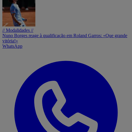
// Modalidades //
Nuno Borges reage à qualificação em Roland Garros: «Que grande
vitória!»
WhatsApp