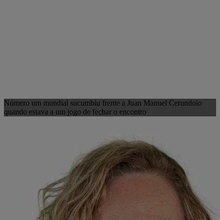
Número um mundial sucumbiu frente a Juan Manuel Cerundolo
quando estava a um jogo de fechar o encontro