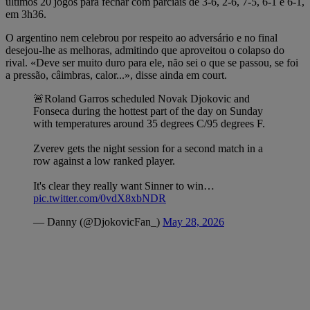
últimos 20 jogos para fechar com parciais de 3-6, 2-6, 7-5, 6-1 e 6-1,
em 3h36.
O argentino nem celebrou por respeito ao adversário e no final
desejou-lhe as melhoras, admitindo que aproveitou o colapso do
rival. «Deve ser muito duro para ele, não sei o que se passou, se foi
a pressão, câimbras, calor...», disse ainda em court.
🚨Roland Garros scheduled Novak Djokovic and
Fonseca during the hottest part of the day on Sunday
with temperatures around 35 degrees C/95 degrees F.
Zverev gets the night session for a second match in a
row against a low ranked player.
It's clear they really want Sinner to win…
pic.twitter.com/0vdX8xbNDR
— Danny (@DjokovicFan_)
May 28, 2026