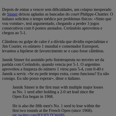
Depois de entrar a vencer sem dificuldades, um colapso inesperado
de
Sinner
deixou agitadas as bancadas do
court
Philippe-Chatrier. O
italiano solicitou o tempo médico por problemas físicos: «Sinto que
vou vomitar», terá argumentado, chegando a perder 3 jogos
consecutivos com 0 pontos anotados. Cerúndolo aproveitou e
chegou ao 5-1.
Câimbras ou golpe de calor é a dúvida que dividiu especialistas e
Jim Courier, ex-número 1 mundial e comentador Eurosport,
levantou a hipótese de favorecimento se o caso fosse câimbras.
Jannik Sinner foi assistido pelo fisioterapeuta no terceiro set da
partida com Cerúndolo, quando vencia por 5-1. O argentino
aproveitou a fraqueza do número 1 virou para 5-4, com 0-40 e
Jannik a servir. «Se eu pedir tempo extra, como funciona? Eu não
consigo. Eu não posso esperar», disse o italiano.
Jannik Sinner is the first man with multiple major losses
as No. 1 seed after holding a 2-0 set lead since the
Open Era began in 1968.
He is also the fifth men's No. 1 seed to lose within the
first two rounds at the French Open (since 1968).
pic.twitter.com/BYHYJYWtH6