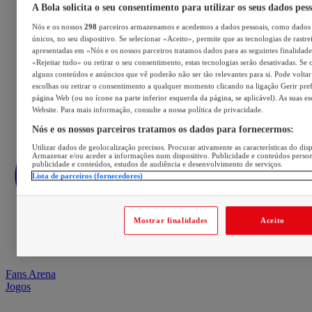
A Bola solicita o seu consentimento para utilizar os seus dados pes
Nós e os nossos
298
parceiros armazenamos e acedemos a dados pessoais, como dados 
únicos, no seu dispositivo. Se selecionar «Aceito», permite que as tecnologias de rastre
apresentadas em «Nós e os nossos parceiros tratamos dados para as seguintes finalidades
«Rejeitar tudo» ou retirar o seu consentimento, estas tecnologias serão desativadas. Se 
alguns conteúdos e anúncios que vê poderão não ser tão relevantes para si. Pode voltar 
escolhas ou retirar o consentimento a qualquer momento clicando na ligação Gerir prefe
página Web (ou no ícone na parte inferior esquerda da página, se aplicável). As suas e
Website. Para mais informação, consulte a nossa política de privacidade.
Nós e os nossos parceiros tratamos os dados para fornecermos:
Utilizar dados de geolocalização precisos. Procurar ativamente as características do disp
Armazenar e/ou aceder a informações num dispositivo. Publicidade e conteúdos perso
publicidade e conteúdos, estudos de audiência e desenvolvimento de serviços.
Lista de parceiros (fornecedores)
Mostrar finalidades
Aceito
Fans Arena
Jogos