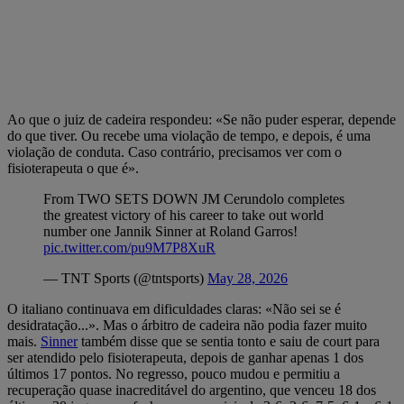
Ao que o juiz de cadeira respondeu: «Se não puder esperar, depende
do que tiver. Ou recebe uma violação de tempo, e depois, é uma
violação de conduta. Caso contrário, precisamos ver com o
fisioterapeuta o que é».
From TWO SETS DOWN JM Cerundolo completes
the greatest victory of his career to take out world
number one Jannik Sinner at Roland Garros!
pic.twitter.com/pu9M7P8XuR
— TNT Sports (@tntsports)
May 28, 2026
O italiano continuava em dificuldades claras: «Não sei se é
desidratação...». Mas o árbitro de cadeira não podia fazer muito
mais.
Sinner
também disse que se sentia tonto e saiu de court para
ser atendido pelo fisioterapeuta, depois de ganhar apenas 1 dos
últimos 17 pontos. No regresso, pouco mudou e permitiu a
recuperação quase inacreditável do argentino, que venceu 18 dos