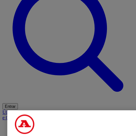
Entrar
Últimas
Mercado
Opinião
iGaming Hub
A BOLA SUGERE
Barba
e Cabelo