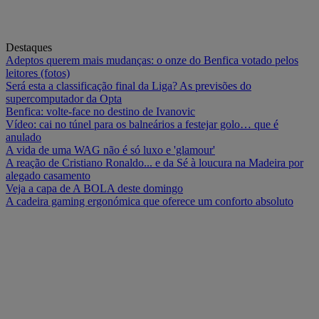
Destaques
Adeptos querem mais mudanças: o onze do Benfica votado pelos
leitores (fotos)
Será esta a classificação final da Liga? As previsões do
supercomputador da Opta
Benfica: volte-face no destino de Ivanovic
Vídeo: cai no túnel para os balneários a festejar golo… que é
anulado
A vida de uma WAG não é só luxo e 'glamour'
A reação de Cristiano Ronaldo... e da Sé à loucura na Madeira por
alegado casamento
Veja a capa de A BOLA deste domingo
A cadeira gaming ergonómica que oferece um conforto absoluto