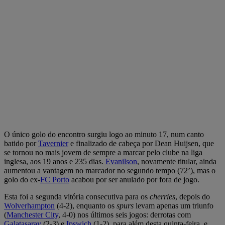
O único golo do encontro surgiu logo ao minuto 17, num canto
batido por
Tavernier
e finalizado de cabeça por Dean Huijsen, que
se tornou no mais jovem de sempre a marcar pelo clube na liga
inglesa, aos 19 anos e 235 dias.
Evanilson
, novamente titular, ainda
aumentou a vantagem no marcador no segundo tempo (72’), mas o
golo do ex-
FC Porto
acabou por ser anulado por fora de jogo.
Esta foi a segunda vitória consecutiva para os
cherries
, depois do
Wolverhampton
(4-2), enquanto os
spurs
levam apenas um triunfo
(
Manchester City
, 4-0) nos últimos seis jogos: derrotas com
Galatasaray
(2-3) e
Ipswich
(1-2), para além desta quinta-feira, e