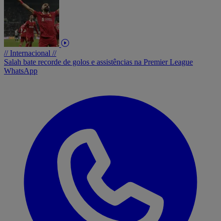
// Internacional //
Salah bate recorde de golos e assistências na Premier League
WhatsApp