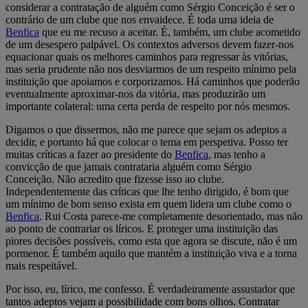
considerar a contratação de alguém como Sérgio Conceição é ser o
contrário de um clube que nos envaidece. É toda uma ideia de
Benfica
que eu me recuso a aceitar. É, também, um clube acometido
de um desespero palpável. Os contextos adversos devem fazer-nos
equacionar quais os melhores caminhos para regressar às vitórias,
mas seria prudente não nos desviarmos de um respeito mínimo pela
instituição que apoiamos e corporizamos. Há caminhos que poderão
eventualmente aproximar-nos da vitória, mas produzirão um
importante colateral: uma certa perda de respeito por nós mesmos.
Digamos o que dissermos, não me parece que sejam os adeptos a
decidir, e portanto há que colocar o tema em perspetiva. Posso ter
muitas críticas a fazer ao presidente do
Benfica
, mas tenho a
convicção de que jamais contrataria alguém como Sérgio
Conceição. Não acredito que fizesse isso ao clube.
Independentemente das críticas que lhe tenho dirigido, é bom que
um mínimo de bom senso exista em quem lidera um clube como o
Benfica
. Rui Costa parece-me completamente desorientado, mas não
ao ponto de contrariar os líricos. E proteger uma instituição das
piores decisões possíveis, como esta que agora se discute, não é um
pormenor. É também aquilo que mantém a instituição viva e a torna
mais respeitável.
Por isso, eu, lírico, me confesso. É verdadeiramente assustador que
tantos adeptos vejam a possibilidade com bons olhos. Contratar