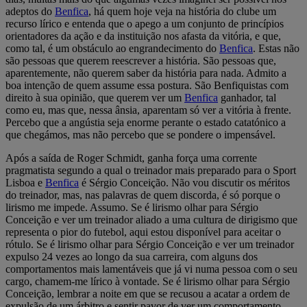
adeptos do
Benfica
, há quem hoje veja na história do clube um
recurso lírico e entenda que o apego a um conjunto de princípios
orientadores da ação e da instituição nos afasta da vitória, e que,
como tal, é um obstáculo ao engrandecimento do
Benfica
. Estas não
são pessoas que querem reescrever a história. São pessoas que,
aparentemente, não querem saber da história para nada. Admito a
boa intenção de quem assume essa postura. São Benfiquistas com
direito à sua opinião, que querem ver um
Benfica
ganhador, tal
como eu, mas que, nessa ânsia, aparentam só ver a vitória à frente.
Percebo que a angústia seja enorme perante o estado catatónico a
que chegámos, mas não percebo que se pondere o impensável.
Após a saída de Roger Schmidt, ganha força uma corrente
pragmatista segundo a qual o treinador mais preparado para o Sport
Lisboa e
Benfica
é Sérgio Conceição. Não vou discutir os méritos
do treinador, mas, nas palavras de quem discorda, é só porque o
lirismo me impede. Assumo. Se é lirismo olhar para Sérgio
Conceição e ver um treinador aliado a uma cultura de dirigismo que
representa o pior do futebol, aqui estou disponível para aceitar o
rótulo. Se é lirismo olhar para Sérgio Conceição e ver um treinador
expulso 24 vezes ao longo da sua carreira, com alguns dos
comportamentos mais lamentáveis que já vi numa pessoa com o seu
cargo, chamem-me lírico à vontade. Se é lirismo olhar para Sérgio
Conceição, lembrar a noite em que se recusou a acatar a ordem de
expulsão de um árbitro e sentir pavor de ver um comportamento