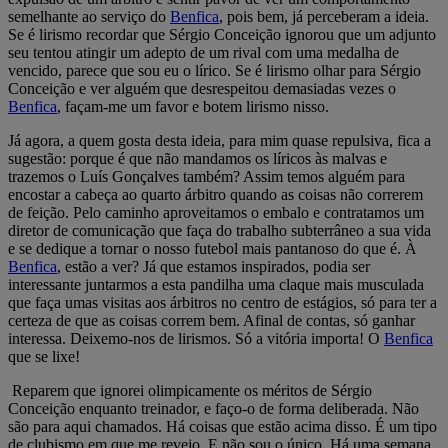
semelhante ao serviço do
Benfica
, pois bem, já perceberam a ideia.
Se é lirismo recordar que Sérgio Conceição ignorou que um adjunto
seu tentou atingir um adepto de um rival com uma medalha de
vencido, parece que sou eu o lírico. Se é lirismo olhar para Sérgio
Conceição e ver alguém que desrespeitou demasiadas vezes o
Benfica
, façam-me um favor e botem lirismo nisso.
Já agora, a quem gosta desta ideia, para mim quase repulsiva, fica a
sugestão: porque é que não mandamos os líricos às malvas e
trazemos o Luís Gonçalves também? Assim temos alguém para
encostar a cabeça ao quarto árbitro quando as coisas não correrem
de feição. Pelo caminho aproveitamos o embalo e contratamos um
diretor de comunicação que faça do trabalho subterrâneo a sua vida
e se dedique a tornar o nosso futebol mais pantanoso do que é. À
Benfica
, estão a ver? Já que estamos inspirados, podia ser
interessante juntarmos a esta pandilha uma claque mais musculada
que faça umas visitas aos árbitros no centro de estágios, só para ter a
certeza de que as coisas correm bem. Afinal de contas, só ganhar
interessa. Deixemo-nos de lirismos. Só a vitória importa! O
Benfica
que se lixe!
Reparem que ignorei olimpicamente os méritos de Sérgio
Conceição enquanto treinador, e faço-o de forma deliberada. Não
são para aqui chamados. Há coisas que estão acima disso. É um tipo
de clubismo em que me revejo. E não sou o único. Há uma semana,