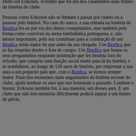
efeito em Eriksson. Acredito que foi um dos casamentos mais felizes
da história do clube.
Pessoas como Eriksson não se limitam a passar por clubes ou a
passear pelo futebol. No caso do sueco, a sua entrada na história do
Benfica
fez-se por via dos títulos conquistados, mas também pela
forma como conviveu na arena futebolística portuguesa, e, não
menos importante, pelo seu contributo para a construção de um
Benfica
ainda maior do que antes da sua chegada. Um
Benfica
que
se faz respeitar dentro e fora de campo. Um
Benfica
que honra os
seus pergaminhos enquanto instituição que fez história fora do
relvado, que cumpriu uma função social muito para lá do futebol, e
se notabilizou, ao longo de 120 anos de história, por emprestar a sua
aura a um pequeno país que, com o
Benfica
, se tornou sempre
maior. Num dos momentos mais angustiantes da história recente do
clube, ajuda lembrar os ases que nos honraram o passado. Lembrar e
honrar. Eriksson também foi, à sua maneira, um desses ases. E um
clube que não tem memória dificilmente poderá aspirar a um futuro
de glória.