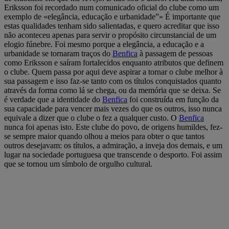
Eriksson foi recordado num comunicado oficial do clube como um
exemplo de «elegância, educação e urbanidade”» É importante que
estas qualidades tenham sido salientadas, e quero acreditar que isso
não aconteceu apenas para servir o propósito circunstancial de um
elogio fúnebre. Foi mesmo porque a elegância, a educação e a
urbanidade se tornaram traços do
Benfica
à passagem de pessoas
como Eriksson e saíram fortalecidos enquanto atributos que definem
o clube. Quem passa por aqui deve aspirar a tornar o clube melhor à
sua passagem e isso faz-se tanto com os títulos conquistados quanto
através da forma como lá se chega, ou da memória que se deixa. Se
é verdade que a identidade do
Benfica
foi construída em função da
sua capacidade para vencer mais vezes do que os outros, isso nunca
equivale a dizer que o clube o fez a qualquer custo. O
Benfica
nunca foi apenas isto. Este clube do povo, de origens humildes, fez-
se sempre maior quando olhou a meios para obter o que tantos
outros desejavam: os títulos, a admiração, a inveja dos demais, e um
lugar na sociedade portuguesa que transcende o desporto. Foi assim
que se tornou um símbolo de orgulho cultural.