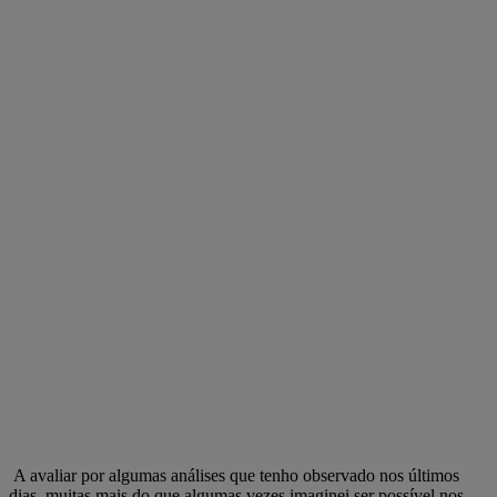
A avaliar por algumas análises que tenho observado nos últimos
dias, muitas mais do que algumas vezes imaginei ser possível nos