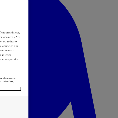
icadores únicos,
esentadas em «Nós
o» ou retirar o
s e anúncios que
sentimento a
e inferior
a nossa política
ção. Armazenar
 conteúdos,