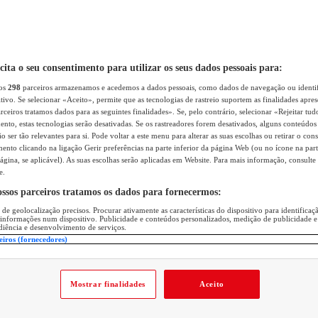
icita o seu consentimento para utilizar os seus dados pessoais para:
sos
298
parceiros armazenamos e acedemos a dados pessoais, como dados de navegação ou identif
itivo. Se selecionar «Aceito», permite que as tecnologias de rastreio suportem as finalidades apr
rceiros tratamos dados para as seguintes finalidades». Se, pelo contrário, selecionar «Rejeitar tud
ento, estas tecnologias serão desativadas. Se os rastreadores forem desativados, alguns conteúdo
 ser tão relevantes para si. Pode voltar a este menu para alterar as suas escolhas ou retirar o con
nto clicando na ligação Gerir preferências na parte inferior da página Web (ou no ícone na part
ágina, se aplicável). As suas escolhas serão aplicadas em Website. Para mais informação, consulte 
e.
ossos parceiros tratamos os dados para fornecermos:
 de geolocalização precisos. Procurar ativamente as características do dispositivo para identifica
 informações num dispositivo. Publicidade e conteúdos personalizados, medição de publicidade e
diência e desenvolvimento de serviços.
eiros (fornecedores)
Mostrar finalidades
Aceito