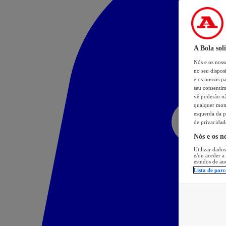
A Bola sol
Nós e os nos
no seu dispos
e os nossos pa
seu consentim
vê poderão não
qualquer mome
esquerda da p
de privacidad
Nós e os n
Utilizar dados
e/ou aceder a
estudos de au
Lista de parc