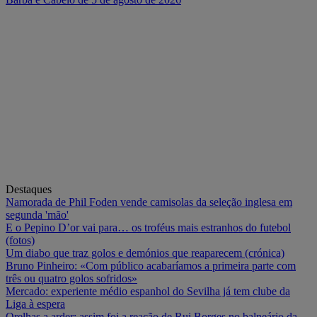
Destaques
Namorada de Phil Foden vende camisolas da seleção inglesa em
segunda 'mão'
E o Pepino D’or vai para… os troféus mais estranhos do futebol
(fotos)
Um diabo que traz golos e demónios que reaparecem (crónica)
Bruno Pinheiro: «Com público acabaríamos a primeira parte com
três ou quatro golos sofridos»
Mercado: experiente médio espanhol do Sevilha já tem clube da
Liga à espera
Orelhas a arder: assim foi a reação de Rui Borges no balneário da