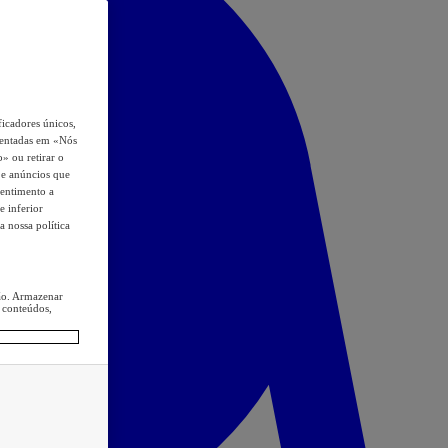
icadores únicos,
esentadas em «Nós
o» ou retirar o
s e anúncios que
sentimento a
e inferior
a nossa política
ção. Armazenar
 conteúdos,