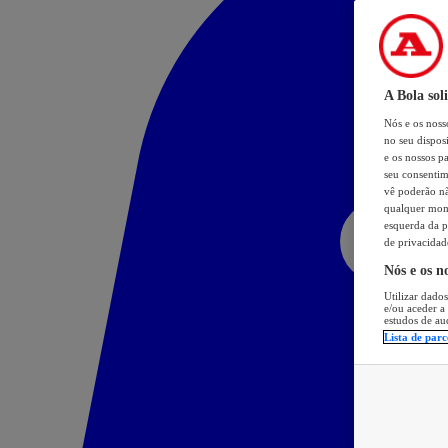
A Bola sol
Nós e os nos
no seu dispos
e os nossos pa
seu consentim
vê poderão não
qualquer mome
esquerda da p
de privacidad
Nós e os n
Utilizar dados
e/ou aceder a
estudos de au
Lista de parc