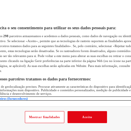
icita o seu consentimento para utilizar os seus dados pessoais para:
sos
298
parceiros armazenamos e acedemos a dados pessoais, como dados de navegação ou identif
itivo. Se selecionar «Aceito», permite que as tecnologias de rastreio suportem as finalidades apr
rceiros tratamos dados para as seguintes finalidades». Se, pelo contrário, selecionar «Rejeitar tud
ento, estas tecnologias serão desativadas. Se os rastreadores forem desativados, alguns conteúdo
 ser tão relevantes para si. Pode voltar a este menu para alterar as suas escolhas ou retirar o con
nto clicando na ligação Gerir preferências na parte inferior da página Web (ou no ícone na part
ágina, se aplicável). As suas escolhas serão aplicadas em Website. Para mais informação, consulte 
e.
ossos parceiros tratamos os dados para fornecermos:
 de geolocalização precisos. Procurar ativamente as características do dispositivo para identifica
 informações num dispositivo. Publicidade e conteúdos personalizados, medição de publicidade e
diência e desenvolvimento de serviços.
eiros (fornecedores)
Mostrar finalidades
Aceito