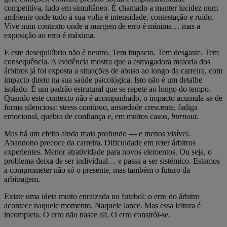
competitiva, tudo em simultâneo. É chamado a manter lucidez num
ambiente onde tudo à sua volta é intensidade, contestação e ruído.
Vive num contexto onde a margem de erro é mínima… mas a
exposição ao erro é máxima.
E este desequilíbrio não é neutro. Tem impacto. Tem desgaste. Tem
consequência. A evidência mostra que a esmagadora maioria dos
árbitros já foi exposta a situações de abuso ao longo da carreira, com
impacto direto na sua saúde psicológica. Isto não é um detalhe
isolado. É um padrão estrutural que se repete ao longo do tempo.
Quando este contexto não é acompanhado, o impacto acumula-se de
forma silenciosa: stress contínuo, ansiedade crescente, fadiga
emocional, quebra de confiança e, em muitos casos,
burnout
.
Mas há um efeito ainda mais profundo — e menos visível.
Abandono precoce da carreira. Dificuldade em reter árbitros
experientes. Menor atratividade para novos elementos. Ou seja, o
problema deixa de ser individual… e passa a ser sistémico. Estamos
a comprometer não só o presente, mas também o futuro da
arbitragem.
Existe uma ideia muito enraizada no futebol: o erro do árbitro
acontece naquele momento. Naquele lance. Mas essa leitura é
incompleta. O erro não nasce ali. O erro constrói-se.