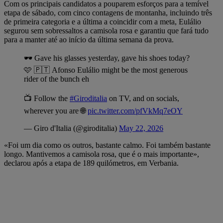
Com os principais candidatos a pouparem esforços para a temível
etapa de sábado, com cinco contagens de montanha, incluindo três
de primeira categoria e a última a coincidir com a meta, Eulálio
segurou sem sobressaltos a camisola rosa e garantiu que fará tudo
para a manter até ao início da última semana da prova.
🕶️ Gave his glasses yesterday, gave his shoes today?
🩷 🇵🇹 Afonso Eulálio might be the most generous
rider of the bunch eh
📺 Follow the
#Giroditalia
on TV, and on socials,
wherever you are 🌐
pic.twitter.com/pfVkMq7eOY
— Giro d'Italia (@giroditalia)
May 22, 2026
«Foi um dia como os outros, bastante calmo. Foi também bastante
longo. Mantivemos a camisola rosa, que é o mais importante»,
declarou após a etapa de 189 quilómetros, em Verbania.