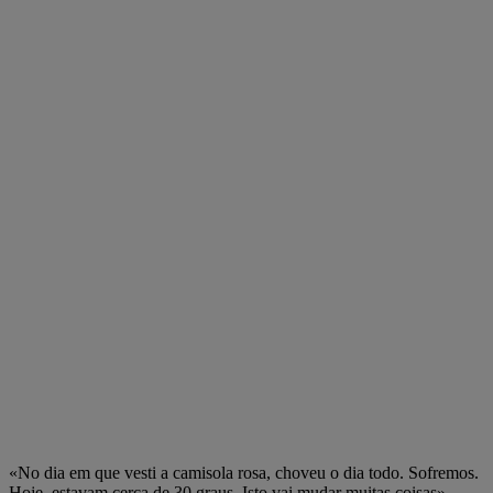
«No dia em que vesti a camisola rosa, choveu o dia todo. Sofremos.
Hoje, estavam cerca de 30 graus. Isto vai mudar muitas coisas»,