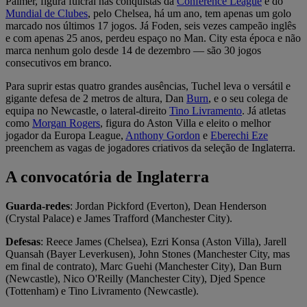
Palmer, figura fulcral nas conquistas da
Conference League
e do
Mundial de Clubes
, pelo Chelsea, há um ano, tem apenas um golo
marcado nos últimos 17 jogos. Já Foden, seis vezes campeão inglês
e com apenas 25 anos, perdeu espaço no Man. City esta época e não
marca nenhum golo desde 14 de dezembro — são 30 jogos
consecutivos em branco.
Para suprir estas quatro grandes ausências, Tuchel leva o versátil e
gigante defesa de 2 metros de altura, Dan
Burn
, e o seu colega de
equipa no Newcastle, o lateral-direito
Tino Livramento
. Já atletas
como
Morgan Rogers
, figura do Aston Villa e eleito o melhor
jogador da Europa League,
Anthony Gordon
e
Eberechi Eze
preenchem as vagas de jogadores criativos da seleção de Inglaterra.
A convocatória de Inglaterra
Guarda-redes
: Jordan Pickford (Everton), Dean Henderson
(Crystal Palace) e James Trafford (Manchester City).
Defesas
: Reece James (Chelsea), Ezri Konsa (Aston Villa), Jarell
Quansah (Bayer Leverkusen), John Stones (Manchester City, mas
em final de contrato), Marc Guehi (Manchester City), Dan Burn
(Newcastle), Nico O'Reilly (Manchester City), Djed Spence
(Tottenham) e Tino Livramento (Newcastle).