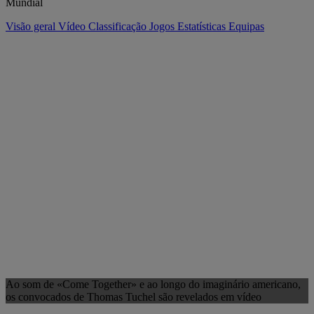
Mundial
Visão geral
Vídeo
Classificação
Jogos
Estatísticas
Equipas
Ao som de «Come Together» e ao longo do imaginário americano,
os convocados de Thomas Tuchel são revelados em vídeo