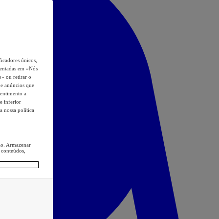
icadores únicos,
esentadas em «Nós
o» ou retirar o
s e anúncios que
sentimento a
e inferior
a nossa política
ção. Armazenar
 conteúdos,