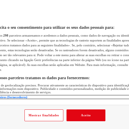
icita o seu consentimento para utilizar os seus dados pessoais para:
sos
298
parceiros armazenamos e acedemos a dados pessoais, como dados de navegação ou identif
itivo. Se selecionar «Aceito», permite que as tecnologias de rastreio suportem as finalidades apr
rceiros tratamos dados para as seguintes finalidades». Se, pelo contrário, selecionar «Rejeitar tud
ento, estas tecnologias serão desativadas. Se os rastreadores forem desativados, alguns conteúdo
 ser tão relevantes para si. Pode voltar a este menu para alterar as suas escolhas ou retirar o con
nto clicando na ligação Gerir preferências na parte inferior da página Web (ou no ícone na part
ágina, se aplicável). As suas escolhas serão aplicadas em Website. Para mais informação, consulte 
e.
ossos parceiros tratamos os dados para fornecermos:
 de geolocalização precisos. Procurar ativamente as características do dispositivo para identifica
 informações num dispositivo. Publicidade e conteúdos personalizados, medição de publicidade e
diência e desenvolvimento de serviços.
eiros (fornecedores)
Mostrar finalidades
Aceito