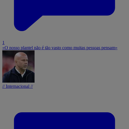
1
«O nosso plantel não é tão vasto como muitas pessoas pensam»
// Internacional //