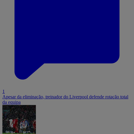
1
Apesar da eliminação, treinador do Liverpool defende rotação total
da equipa