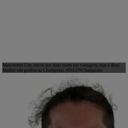
Manchester City esteve por duas vezes em vantagem, mas o Real
Madrid não perdoa na Champions. #DAZNChampions