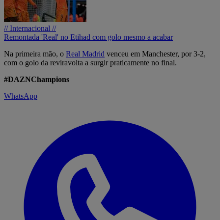
// Internacional //
Remontada 'Real' no Etihad com golo mesmo a acabar
Na primeira mão, o
Real Madrid
venceu em Manchester, por 3-2,
com o golo da reviravolta a surgir praticamente no final.
#DAZNChampions
WhatsApp