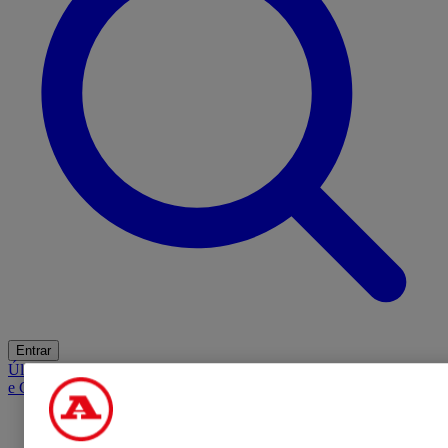
Entrar
Últimas
Mercado
Opinião
iGaming Hub
A BOLA SUGERE
Barba
e Cabelo