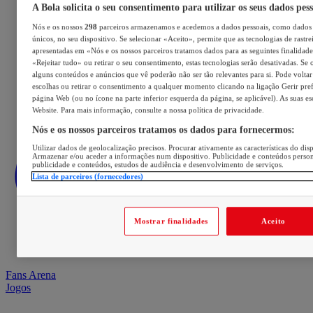
A Bola solicita o seu consentimento para utilizar os seus dados pes
Nós e os nossos
298
parceiros armazenamos e acedemos a dados pessoais, como dados 
únicos, no seu dispositivo. Se selecionar «Aceito», permite que as tecnologias de rastre
apresentadas em «Nós e os nossos parceiros tratamos dados para as seguintes finalidades
«Rejeitar tudo» ou retirar o seu consentimento, estas tecnologias serão desativadas. Se 
alguns conteúdos e anúncios que vê poderão não ser tão relevantes para si. Pode voltar 
escolhas ou retirar o consentimento a qualquer momento clicando na ligação Gerir prefe
página Web (ou no ícone na parte inferior esquerda da página, se aplicável). As suas e
Website. Para mais informação, consulte a nossa política de privacidade.
Nós e os nossos parceiros tratamos os dados para fornecermos:
Utilizar dados de geolocalização precisos. Procurar ativamente as características do disp
Armazenar e/ou aceder a informações num dispositivo. Publicidade e conteúdos perso
publicidade e conteúdos, estudos de audiência e desenvolvimento de serviços.
Lista de parceiros (fornecedores)
Mostrar finalidades
Aceito
Fans Arena
Jogos