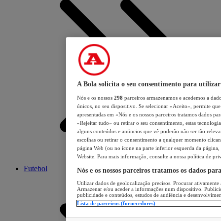
A Bola solicita o seu consentimento para utilizar
Nós e os nossos
298
parceiros armazenamos e acedemos a dados
únicos, no seu dispositivo. Se selecionar «Aceito», permite que 
apresentadas em «Nós e os nossos parceiros tratamos dados para 
«Rejeitar tudo» ou retirar o seu consentimento, estas tecnologia
alguns conteúdos e anúncios que vê poderão não ser tão relevant
escolhas ou retirar o consentimento a qualquer momento clicand
página Web (ou no ícone na parte inferior esquerda da página, s
Website. Para mais informação, consulte a nossa política de pri
Futebol
Nós e os nossos parceiros tratamos os dados par
Utilizar dados de geolocalização precisos. Procurar ativamente a
Armazenar e/ou aceder a informações num dispositivo. Publici
publicidade e conteúdos, estudos de audiência e desenvolvimen
Lista de parceiros (fornecedores)