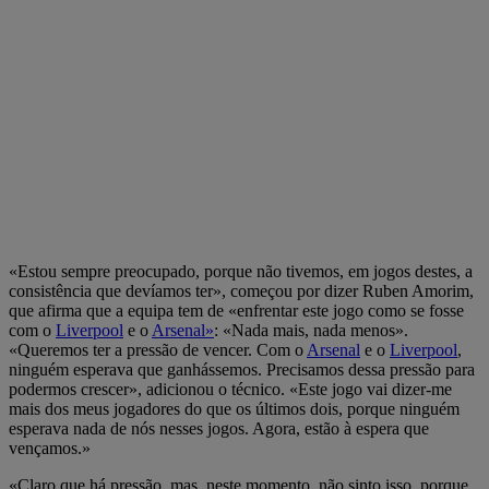
«Estou sempre preocupado, porque não tivemos, em jogos destes, a
consistência que devíamos ter», começou por dizer Ruben Amorim,
que afirma que a equipa tem de «enfrentar este jogo como se fosse
com o
Liverpool
e o
Arsenal»
: «Nada mais, nada menos».
«Queremos ter a pressão de vencer. Com o
Arsenal
e o
Liverpool
,
ninguém esperava que ganhássemos. Precisamos dessa pressão para
podermos crescer», adicionou o técnico. «Este jogo vai dizer-me
mais dos meus jogadores do que os últimos dois, porque ninguém
esperava nada de nós nesses jogos. Agora, estão à espera que
vençamos.»
«Claro que há pressão, mas, neste momento, não sinto isso, porque