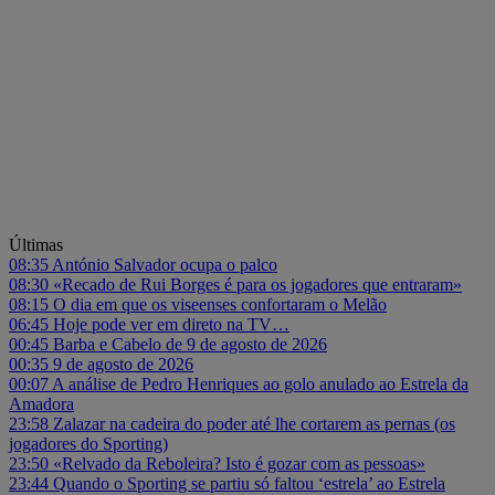
Últimas
08:35
António Salvador ocupa o palco
08:30
«Recado de Rui Borges é para os jogadores que entraram»
08:15
O dia em que os viseenses confortaram o Melão
06:45
Hoje pode ver em direto na TV…
00:45
Barba e Cabelo de 9 de agosto de 2026
00:35
9 de agosto de 2026
00:07
A análise de Pedro Henriques ao golo anulado ao Estrela da
Amadora
23:58
Zalazar na cadeira do poder até lhe cortarem as pernas (os
jogadores do Sporting)
23:50
«Relvado da Reboleira? Isto é gozar com as pessoas»
23:44
Quando o Sporting se partiu só faltou ‘estrela’ ao Estrela