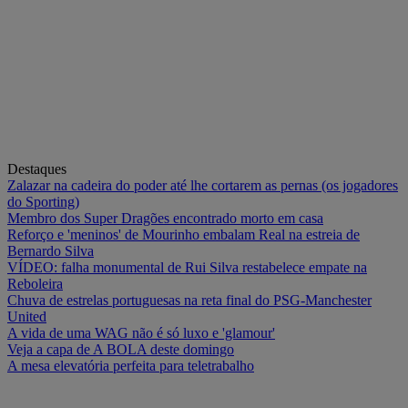
Destaques
Zalazar na cadeira do poder até lhe cortarem as pernas (os jogadores
do Sporting)
Membro dos Super Dragões encontrado morto em casa
Reforço e 'meninos' de Mourinho embalam Real na estreia de
Bernardo Silva
VÍDEO: falha monumental de Rui Silva restabelece empate na
Reboleira
Chuva de estrelas portuguesas na reta final do PSG-Manchester
United
A vida de uma WAG não é só luxo e 'glamour'
Veja a capa de A BOLA deste domingo
A mesa elevatória perfeita para teletrabalho