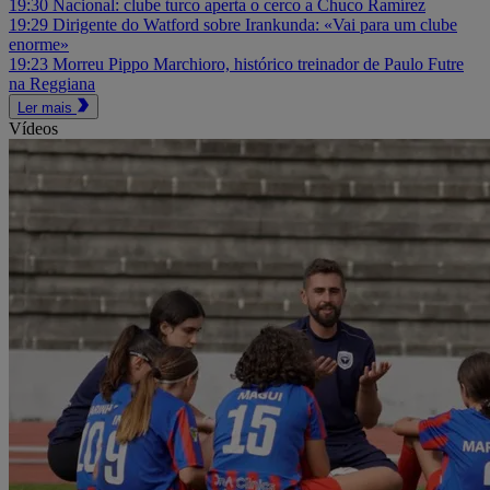
19:30
Nacional: clube turco aperta o cerco a Chuco Ramírez
19:29
Dirigente do Watford sobre Irankunda: «Vai para um clube
enorme»
19:23
Morreu Pippo Marchioro, histórico treinador de Paulo Futre
na Reggiana
Ler mais
Vídeos