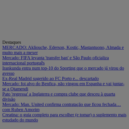
Destaques
MERCADO: Akliouche, Ederson, Kostic, Mastantuono, Almada e
muito mais a mexer
Mercado: FIFA levanta 'transfer ban' e São Paulo oficializa
internacional português
Irankunda entra num top-10 do Sporting que o mercado já virou do
avesso
Ex-Real Madrid sugerido ao FC Porto e... descartado
Mercado: foi alvo do Benfica, não vingou em Espanha e vai juntar-
se a Otamendi
Pato 'regressa' a Inglaterra e compra clube que desceu à quarta
divisão
Mercado: Man. United confirma contratação que ficou fechada…
com Ruben Amorim
Creatina: o guia completo para escolher (e tomar) o suplemento mais
estudado do mundo