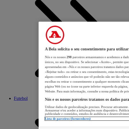
A Bola solicita o seu consentimento para utilizar
Nós e os nossos
298
parceiros armazenamos e acedemos a dados
únicos, no seu dispositivo. Se selecionar «Aceito», permite que 
apresentadas em «Nós e os nossos parceiros tratamos dados para 
«Rejeitar tudo» ou retirar o seu consentimento, estas tecnologia
alguns conteúdos e anúncios que vê poderão não ser tão relevant
escolhas ou retirar o consentimento a qualquer momento clicand
página Web (ou no ícone na parte inferior esquerda da página, s
Website. Para mais informação, consulte a nossa política de pri
Futebol
Nós e os nossos parceiros tratamos os dados par
Utilizar dados de geolocalização precisos. Procurar ativamente a
Armazenar e/ou aceder a informações num dispositivo. Publici
publicidade e conteúdos, estudos de audiência e desenvolvimen
Lista de parceiros (fornecedores)