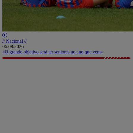
// Nacional //
06.08.2026
«O grande objetivo será ter seniores no ano que vem»