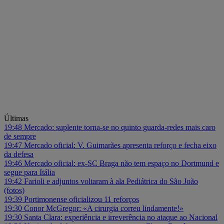
Últimas
19:48
Mercado: suplente torna-se no quinto guarda-redes mais caro
de sempre
19:47
Mercado oficial: V. Guimarães apresenta reforço e fecha eixo
da defesa
19:46
Mercado oficial: ex-SC Braga não tem espaço no Dortmund e
segue para Itália
19:42
Farioli e adjuntos voltaram à ala Pediátrica do São João
(fotos)
19:39
Portimonense oficializou 11 reforços
19:30
Conor McGregor: «A cirurgia correu lindamente!»
19:30
Santa Clara: experiência e irreverência no ataque ao Nacional