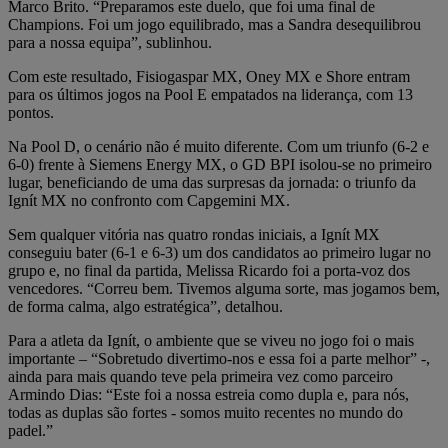
Marco Brito. “Preparamos este duelo, que foi uma final de
Champions. Foi um jogo equilibrado, mas a Sandra desequilibrou
para a nossa equipa”, sublinhou.
Com este resultado, Fisiogaspar MX, Oney MX e Shore entram
para os últimos jogos na Pool E empatados na liderança, com 13
pontos.
Na Pool D, o cenário não é muito diferente. Com um triunfo (6-2 e
6-0) frente à Siemens Energy MX, o GD BPI isolou-se no primeiro
lugar, beneficiando de uma das surpresas da jornada: o triunfo da
Ignít MX no confronto com Capgemini MX.
Sem qualquer vitória nas quatro rondas iniciais, a Ignít MX
conseguiu bater (6-1 e 6-3) um dos candidatos ao primeiro lugar no
grupo e, no final da partida, Melissa Ricardo foi a porta-voz dos
vencedores. “Correu bem. Tivemos alguma sorte, mas jogamos bem,
de forma calma, algo estratégica”, detalhou.
Para a atleta da Ignít, o ambiente que se viveu no jogo foi o mais
importante – “Sobretudo divertimo-nos e essa foi a parte melhor” -,
ainda para mais quando teve pela primeira vez como parceiro
Armindo Dias: “Este foi a nossa estreia como dupla e, para nós,
todas as duplas são fortes - somos muito recentes no mundo do
padel.”