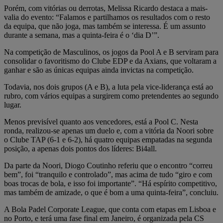
Porém, com vitórias ou derrotas, Melissa Ricardo destaca a mais-
valia do evento: “Falamos e partilhamos os resultados com o resto
da equipa, que não joga, mas também se interessa. É um assunto
durante a semana, mas a quinta-feira é o ‘dia D’”.
Na competição de Masculinos, os jogos da Pool A e B serviram para
consolidar o favoritismo do Clube EDP e da Axians, que voltaram a
ganhar e são as únicas equipas ainda invictas na competição.
Todavia, nos dois grupos (A e B), a luta pela vice-liderança está ao
rubro, com vários equipas a surgirem como pretendentes ao segundo
lugar.
Menos previsível quanto aos vencedores, está a Pool C. Nesta
ronda, realizou-se apenas um duelo e, com a vitória da Noori sobre
o Clube TAP (6-1 e 6-2), há quatro equipas empatadas na segunda
posição, a apenas dois pontos dos líderes: Bi4all.
Da parte da Noori, Diogo Coutinho referiu que o encontro “correu
bem”, foi “tranquilo e controlado”, mas acima de tudo “giro e com
boas trocas de bola, e isso foi importante”. “Há espírito competitivo,
mas também de amizade, o que é bom a uma quinta-feira”, concluiu.
A Bola Padel Corporate League, que conta com etapas em Lisboa e
no Porto, e terá uma fase final em Janeiro, é organizada pela CS