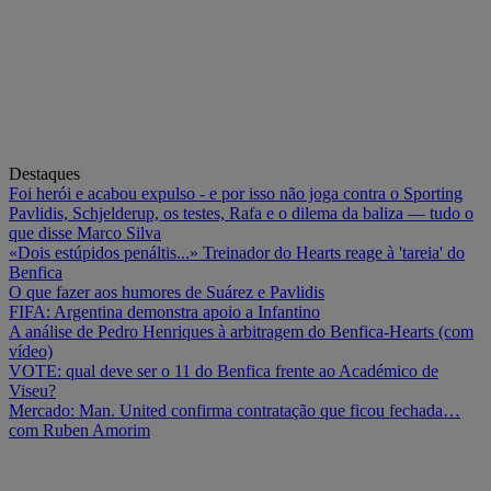
Destaques
Foi herói e acabou expulso - e por isso não joga contra o Sporting
Pavlidis, Schjelderup, os testes, Rafa e o dilema da baliza — tudo o
que disse Marco Silva
«Dois estúpidos penáltis...» Treinador do Hearts reage à 'tareia' do
Benfica
O que fazer aos humores de Suárez e Pavlidis
FIFA: Argentina demonstra apoio a Infantino
A análise de Pedro Henriques à arbitragem do Benfica-Hearts (com
vídeo)
VOTE: qual deve ser o 11 do Benfica frente ao Académico de
Viseu?
Mercado: Man. United confirma contratação que ficou fechada…
com Ruben Amorim