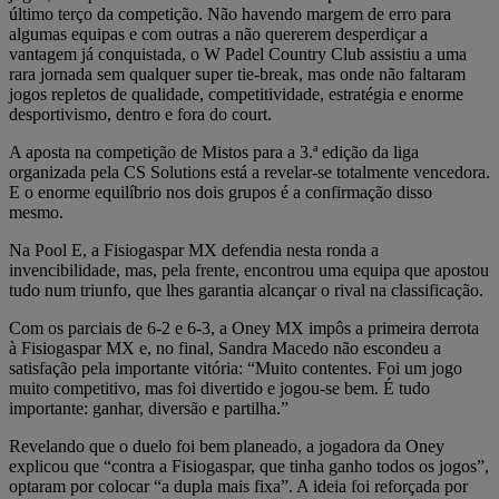
último terço da competição. Não havendo margem de erro para
algumas equipas e com outras a não quererem desperdiçar a
vantagem já conquistada, o W Padel Country Club assistiu a uma
rara jornada sem qualquer super tie-break, mas onde não faltaram
jogos repletos de qualidade, competitividade, estratégia e enorme
desportivismo, dentro e fora do court.
A aposta na competição de Mistos para a 3.ª edição da liga
organizada pela CS Solutions está a revelar-se totalmente vencedora.
E o enorme equilíbrio nos dois grupos é a confirmação disso
mesmo.
Na Pool E, a Fisiogaspar MX defendia nesta ronda a
invencibilidade, mas, pela frente, encontrou uma equipa que apostou
tudo num triunfo, que lhes garantia alcançar o rival na classificação.
Com os parciais de 6-2 e 6-3, a Oney MX impôs a primeira derrota
à Fisiogaspar MX e, no final, Sandra Macedo não escondeu a
satisfação pela importante vitória: “Muito contentes. Foi um jogo
muito competitivo, mas foi divertido e jogou-se bem. É tudo
importante: ganhar, diversão e partilha.”
Revelando que o duelo foi bem planeado, a jogadora da Oney
explicou que “contra a Fisiogaspar, que tinha ganho todos os jogos”,
optaram por colocar “a dupla mais fixa”. A ideia foi reforçada por