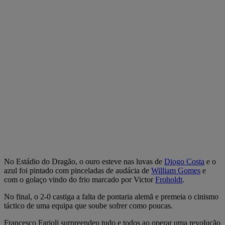
No Estádio do Dragão, o ouro esteve nas luvas de
Diogo Costa
e o
azul foi pintado com pinceladas de audácia de
William Gomes
e
com o golaço vindo do frio marcado por Victor
Froholdt
.
No final, o 2-0 castiga a falta de pontaria alemã e premeia o cinismo
táctico de uma equipa que soube sofrer como poucas.
Francesco Farioli surpreendeu tudo e todos ao operar uma revolução