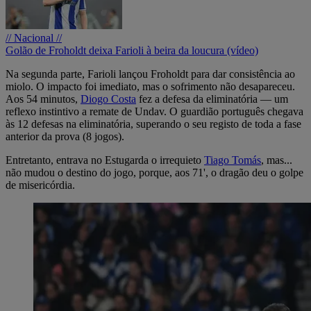
// Nacional //
Golão de Froholdt deixa Farioli à beira da loucura (vídeo)
Na segunda parte, Farioli lançou Froholdt para dar consistência ao
miolo. O impacto foi imediato, mas o sofrimento não desapareceu.
Aos 54 minutos,
Diogo Costa
fez a defesa da eliminatória — um
reflexo instintivo a remate de Undav. O guardião português chegava
às 12 defesas na eliminatória, superando o seu registo de toda a fase
anterior da prova (8 jogos).
Entretanto, entrava no Estugarda o irrequieto
Tiago Tomás
, mas...
não mudou o destino do jogo, porque, aos 71', o dragão deu o golpe
de misericórdia.