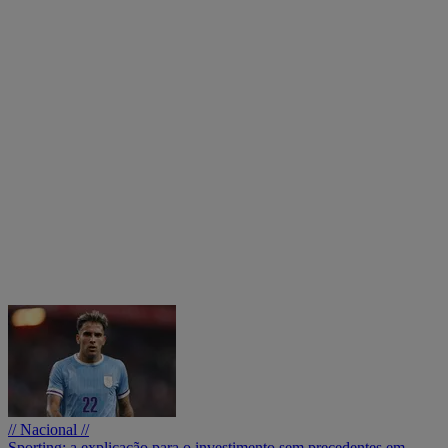
// Nacional //
Sporting: a explicação para o investimento sem precedentes em