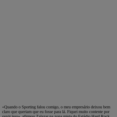
«Quando o Sporting falou comigo, o meu empresário deixou bem
claro que queriam que eu fosse para lá. Fiquei muito contente por
ouvir isso», afirmou Zalazar na zona mista do Estádio Hard Rock,