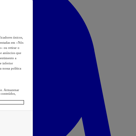
icadores únicos,
esentadas em «Nós
o» ou retirar o
s e anúncios que
sentimento a
e inferior
a nossa política
ção. Armazenar
 conteúdos,