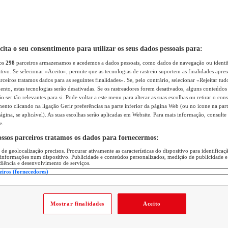
icita o seu consentimento para utilizar os seus dados pessoais para:
sos
298
parceiros armazenamos e acedemos a dados pessoais, como dados de navegação ou identif
itivo. Se selecionar «Aceito», permite que as tecnologias de rastreio suportem as finalidades apr
rceiros tratamos dados para as seguintes finalidades». Se, pelo contrário, selecionar «Rejeitar tud
ento, estas tecnologias serão desativadas. Se os rastreadores forem desativados, alguns conteúdo
 ser tão relevantes para si. Pode voltar a este menu para alterar as suas escolhas ou retirar o con
nto clicando na ligação Gerir preferências na parte inferior da página Web (ou no ícone na part
ágina, se aplicável). As suas escolhas serão aplicadas em Website. Para mais informação, consulte 
e.
ossos parceiros tratamos os dados para fornecermos:
 de geolocalização precisos. Procurar ativamente as características do dispositivo para identifica
 informações num dispositivo. Publicidade e conteúdos personalizados, medição de publicidade e
diência e desenvolvimento de serviços.
eiros (fornecedores)
Mostrar finalidades
Aceito