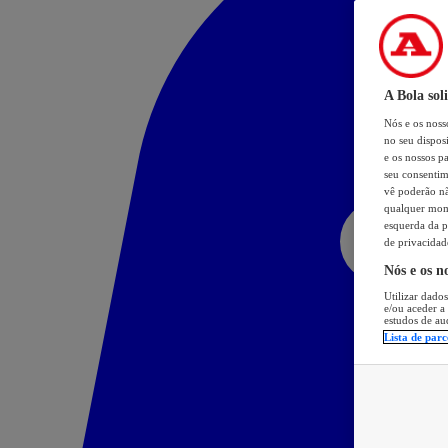
A Bola sol
Nós e os nos
no seu dispos
e os nossos pa
seu consentim
vê poderão não
qualquer mome
esquerda da p
de privacidad
Nós e os n
Utilizar dados
e/ou aceder a
estudos de au
Lista de parc