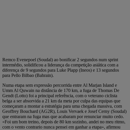
Remco Evenepoel (Soudal) ao bonificar 2 segundos num sprint
intermédio, solidificou a liderança da competição asiática com a
diferença de 9 segundos para Luke Plapp (Ineos) e 13 segundos
para Pello Bilbao (Bahrain).
Numa etapa sem expressão percorrida entre Al Marjan Island e
Umm Al Quwain na distância de 170 km, a fuga de Thomas De
Gendt (Lotto) foi a principal referência, com o veterano ciclista
belga a ser absorvida a 21 km da meta por culpa das equipas que
começaram a montar a estratégia para uma chegada massiva, com
Geoffrey Bouchard (AG2R), Louis Vervaek e Josef Cerny (Soudal)
que entraram na fuga mas que acabaram por renunciar muito cedo.
«Foi um bom treino, depois de 80 km sozinho, andei no meu ritmo,
com o vento contrario nunca pensei em ganhar a etapa», afirmou