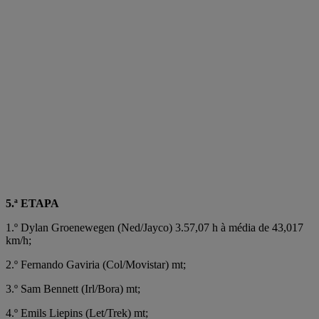
5.ª ETAPA
1.º Dylan Groenewegen (Ned/Jayco) 3.57,07 h à média de 43,017
km/h;
2.º Fernando Gaviria (Col/Movistar) mt;
3.º Sam Bennett (Irl/Bora) mt;
4.º Emils Liepins (Let/Trek) mt;