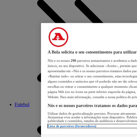
A Bola solicita o seu consentimento para utilizar
Nós e os nossos
298
parceiros armazenamos e acedemos a dados
únicos, no seu dispositivo. Se selecionar «Aceito», permite que 
apresentadas em «Nós e os nossos parceiros tratamos dados para 
«Rejeitar tudo» ou retirar o seu consentimento, estas tecnologia
alguns conteúdos e anúncios que vê poderão não ser tão relevant
escolhas ou retirar o consentimento a qualquer momento clicand
página Web (ou no ícone na parte inferior esquerda da página, s
Website. Para mais informação, consulte a nossa política de pri
Futebol
Nós e os nossos parceiros tratamos os dados par
Utilizar dados de geolocalização precisos. Procurar ativamente a
Armazenar e/ou aceder a informações num dispositivo. Publici
publicidade e conteúdos, estudos de audiência e desenvolvimen
Lista de parceiros (fornecedores)