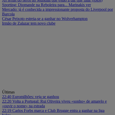
As férias do herói do Mundial que estão a dar que falar (fotos)
Sporting: Diomande na Reboleira para... Marinakis ver
Mercado: já é conhecida a impressionante proposta do Liverpool por
Barcola
César Peixoto estreia-se a ganhar no Wolverhampton
Irmão de Zalazar tem novo clube
Últimas
22:40
Euromilhões: veja se ganhou
22:20
Volta a Portugal: Rui Oliveira viveu «sonho» de amarelo e
«ouvir o nome» na estrada
22:19
Carlos Forbs marca e Club Brugge entra a ganhar na liga