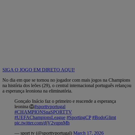
SIGA O JOGO EM DIRETO AQUI!
No dia em que se tornou no jogador com mais jogos na Champions
na história dos leões (29), o central internacional português relançou
a esperança leoniona na eliminatória.
Gonçalo Inácio faz o primeiro e reacende a esperança
leonina 🦁
#sporttvportugal
#CHAMPIONSnaSPORTTV
#UEFAChampionsLeague
#SportingCP
#BodoGlimt
pic.twitter.com/djV2vqpnMh
— sport tv (@sporttvportugal)
March 17, 2026