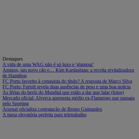
Destaques
A vida de uma WAG não é só luxo e 'glamour'
Amigos, um novo cão e… Kim Kardashian: a receita revitalizadora
de Hamilton
FC Porto favorito à conquista do título? A resposta de Marco Silva
FC Porto: Farioli revela duas ausências de peso e uma boa notícia
As férias do herói do Mundial que estão a dar que falar (fotos)
Mercado oficial: Alverca apresenta médio ex-Flamengo que passara
pelo Sporting
Arsenal oficializa contratação de Bruno Guimarães
A mesa elevatória perfeita para teletrabalho