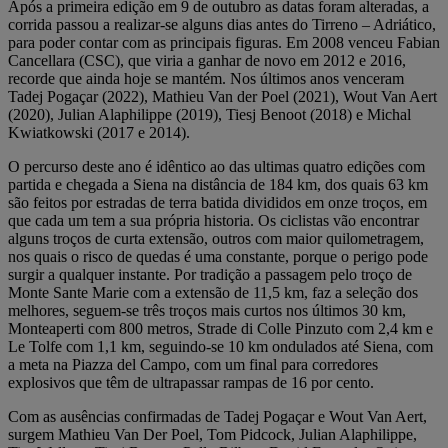
Após a primeira edição em 9 de outubro as datas foram alteradas, a
corrida passou a realizar-se alguns dias antes do Tirreno – Adriático,
para poder contar com as principais figuras. Em 2008 venceu Fabian
Cancellara (CSC), que viria a ganhar de novo em 2012 e 2016,
recorde que ainda hoje se mantém. Nos últimos anos venceram
Tadej Pogaçar (2022), Mathieu Van der Poel (2021), Wout Van Aert
(2020), Julian Alaphilippe (2019), Tiesj Benoot (2018) e Michal
Kwiatkowski (2017 e 2014).
O percurso deste ano é idêntico ao das ultimas quatro edições com
partida e chegada a Siena na distância de 184 km, dos quais 63 km
são feitos por estradas de terra batida divididos em onze troços, em
que cada um tem a sua própria historia. Os ciclistas vão encontrar
alguns troços de curta extensão, outros com maior quilometragem,
nos quais o risco de quedas é uma constante, porque o perigo pode
surgir a qualquer instante. Por tradição a passagem pelo troço de
Monte Sante Marie com a extensão de 11,5 km, faz a seleção dos
melhores, seguem-se três troços mais curtos nos últimos 30 km,
Monteaperti com 800 metros, Strade di Colle Pinzuto com 2,4 km e
Le Tolfe com 1,1 km, seguindo-se 10 km ondulados até Siena, com
a meta na Piazza del Campo, com um final para corredores
explosivos que têm de ultrapassar rampas de 16 por cento.
Com as ausências confirmadas de Tadej Pogaçar e Wout Van Aert,
surgem Mathieu Van Der Poel, Tom Pidcock, Julian Alaphilippe,