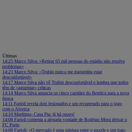
Últimas
14:25
Marco Silva: «Retirar 65 mil pessoas do estádio não resolve
problemas»
14:23
Marco Silva: «Trubin nunca me transmitiu estar
desconfortável»
14:17
Marco Silva não vê Trubin desconfortável e lembra que todos
têm de «aguentar» críticas
14:14
Marco Silva anuncia os cinco capitães do Benfica para a nova
época
14:11
Farioli revela dois lesionados e um recuperado para o jogo
com o Alverca
14:10
Marítimo- Casa Pia: já há onzes!
14:08
Farioli comenta a alegada vontade de Rodrigo Mora deixar o
FC Porto
14:08
Farioli: «O mercado é uma mistura entre o puzzle e um jogo