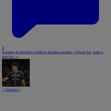
2
Jogador do Benfica condena insultos racistas: «Quem fez, sabe o
que fez...»
// Voleibol //