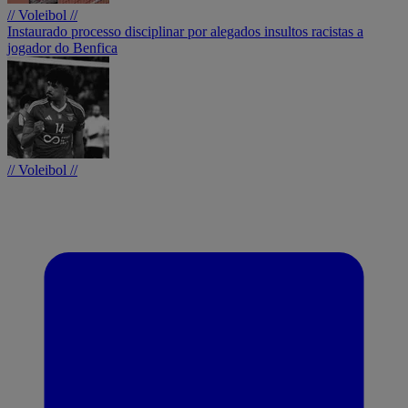
// Voleibol //
Instaurado processo disciplinar por alegados insultos racistas a
jogador do Benfica
// Voleibol //