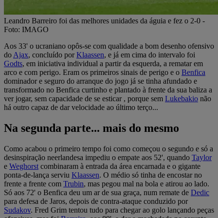
Leandro Barreiro foi das melhores unidades da águia e fez o 2-0 -
Foto: IMAGO
Aos 33' o ucraniano opôs-se com qualidade a bom desenho ofensivo
do
Ajax
, concluído por
Klaassen
, e já em cima do intervalo foi
Godts
, em iniciativa individual a partir da esquerda, a rematar em
arco e com perigo. Eram os primeiros sinais de perigo e o
Benfica
dominador e seguro do arranque do jogo já se tinha afundado e
transformado no Benfica curtinho e plantado à frente da sua baliza a
ver jogar, sem capacidade de se esticar , porque sem
Lukebakio
não
há outro capaz de dar velocidade ao último terço...
Na segunda parte... mais do mesmo
Como acabou o primeiro tempo foi como começou o segundo e só a
desinspiração neerlandesa impediu o empate aos 52', quando
Taylor
e
Weghorst
combinaram à entrada da área encarnada e o gigante
ponta-de-lança serviu
Klaassen
. O médio só tinha de encostar no
frente a frente com
Trubin
, mas pegou mal na bola e atirou ao lado.
Só aos 72' o Benfica deu um ar de sua graça, num remate de
Dedic
para defesa de Jaros, depois de contra-ataque conduzido por
Sudakov
. Fred Grim tentou tudo para chegar ao golo lançando peças