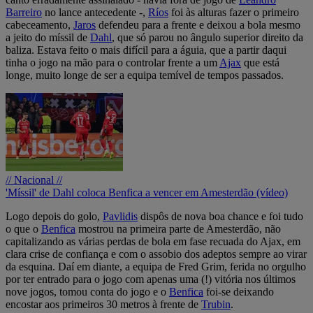
Barreiro
no lance antecedente -,
Ríos
foi às alturas fazer o primeiro
cabeceamento,
Jaros
defendeu para a frente e deixou a bola mesmo
a jeito do míssil de
Dahl
, que só parou no ângulo superior direito da
baliza. Estava feito o mais difícil para a águia, que a partir daqui
tinha o jogo na mão para o controlar frente a um
Ajax
que está
longe, muito longe de ser a equipa temível de tempos passados.
// Nacional //
'Míssil' de Dahl coloca Benfica a vencer em Amesterdão (vídeo)
Logo depois do golo,
Pavlidis
dispôs de nova boa chance e foi tudo
o que o
Benfica
mostrou na primeira parte de Amesterdão, não
capitalizando as várias perdas de bola em fase recuada do Ajax, em
clara crise de confiança e com o assobio dos adeptos sempre ao virar
da esquina. Daí em diante, a equipa de Fred Grim, ferida no orgulho
por ter entrado para o jogo com apenas uma (!) vitória nos últimos
nove jogos, tomou conta do jogo e o
Benfica
foi-se deixando
encostar aos primeiros 30 metros à frente de
Trubin
.