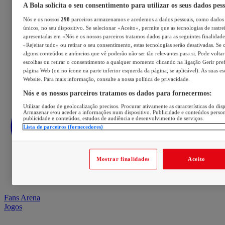
A Bola solicita o seu consentimento para utilizar os seus dados pes
Nós e os nossos
298
parceiros armazenamos e acedemos a dados pessoais, como dados 
únicos, no seu dispositivo. Se selecionar «Aceito», permite que as tecnologias de rastre
apresentadas em «Nós e os nossos parceiros tratamos dados para as seguintes finalidades
«Rejeitar tudo» ou retirar o seu consentimento, estas tecnologias serão desativadas. Se 
alguns conteúdos e anúncios que vê poderão não ser tão relevantes para si. Pode voltar 
escolhas ou retirar o consentimento a qualquer momento clicando na ligação Gerir prefe
página Web (ou no ícone na parte inferior esquerda da página, se aplicável). As suas e
Website. Para mais informação, consulte a nossa política de privacidade.
Nós e os nossos parceiros tratamos os dados para fornecermos:
Utilizar dados de geolocalização precisos. Procurar ativamente as características do disp
Armazenar e/ou aceder a informações num dispositivo. Publicidade e conteúdos perso
publicidade e conteúdos, estudos de audiência e desenvolvimento de serviços.
Lista de parceiros (fornecedores)
Mostrar finalidades
Aceito
Fans Arena
Jogos