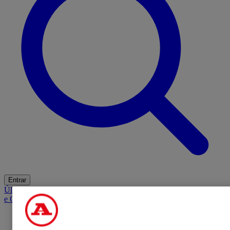
Entrar
Últimas
Mercado
Opinião
iGaming Hub
A BOLA SUGERE
Barba
e Cabelo