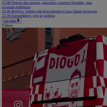
22:48
Depois das apostas, agressões: superou Ronaldo, mas
acumula polémicas
22:40
Benfica: Trubin está desconfortável mas faltam propostas
22:30
Euromilhões: veja se ganhou
Ler mais
Vídeos