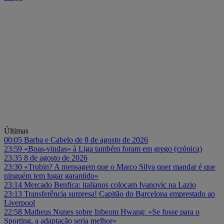
Últimas
00:05
Barba e Cabelo de 8 de agosto de 2026
23:59
«Boas-vindas» à Liga também foram em grego (crónica)
23:35
8 de agosto de 2026
23:30
«Trubin? A mensagem que o Marco Silva quer mandar é que
ninguém tem lugar garantido»
23:14
Mercado Benfica: italianos colocam Ivanovic na Lazio
23:13
Transferência surpresa! Capitão do Barcelona emprestado ao
Liverpool
22:58
Matheus Nunes sobre Inbeom Hwang: «Se fosse para o
Sporting, a adaptação seria melhor»