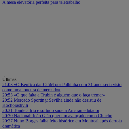
A mesa elevatória perfeita para teletrabalho
Últimas
21:03
«O Benfica dar €25M por Palhinha com 31 anos seria visto
como uma loucura de mercado»
20:53
«O que falta a Trubin é alguém que o faça tremer»
20:52
Mercado Sporting: Sevilha ainda não desistiu de
Kochorashvili
20:31
Tondela frio e sortudo supera Amarante lutador
20:30
Nacional: João Gião quer um avançado como Chucho
20:27
Nuno Borges falha feito histórico em Montreal após derrota
dramática