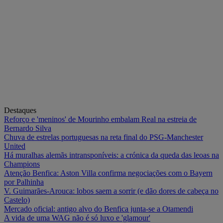
Destaques
Reforço e 'meninos' de Mourinho embalam Real na estreia de
Bernardo Silva
Chuva de estrelas portuguesas na reta final do PSG-Manchester
United
Há muralhas alemãs intransponíveis: a crónica da queda das leoas na
Champions
Atenção Benfica: Aston Villa confirma negociações com o Bayern
por Palhinha
V. Guimarães-Arouca: lobos saem a sorrir (e dão dores de cabeça no
Castelo)
Mercado oficial: antigo alvo do Benfica junta-se a Otamendi
A vida de uma WAG não é só luxo e 'glamour'