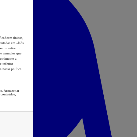
icadores únicos,
esentadas em «Nós
o» ou retirar o
s e anúncios que
sentimento a
e inferior
a nossa política
ção. Armazenar
 conteúdos,