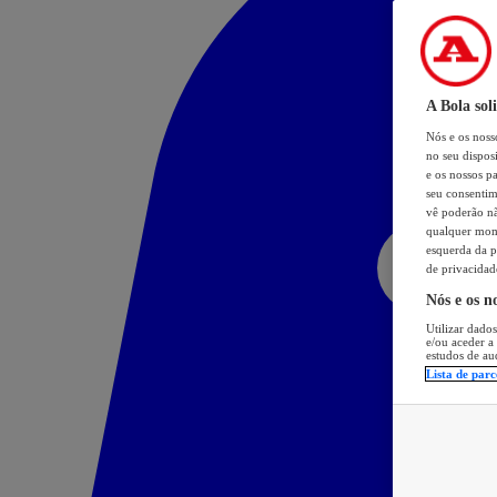
A Bola sol
Nós e os nos
no seu dispos
e os nossos pa
seu consentim
vê poderão não
qualquer mome
esquerda da p
de privacidad
Nós e os n
Utilizar dados
e/ou aceder a
estudos de au
Lista de parc