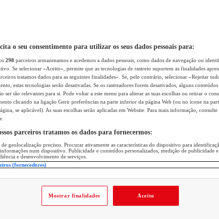
icita o seu consentimento para utilizar os seus dados pessoais para:
sos
298
parceiros armazenamos e acedemos a dados pessoais, como dados de navegação ou identif
itivo. Se selecionar «Aceito», permite que as tecnologias de rastreio suportem as finalidades apr
rceiros tratamos dados para as seguintes finalidades». Se, pelo contrário, selecionar «Rejeitar tud
ento, estas tecnologias serão desativadas. Se os rastreadores forem desativados, alguns conteúdo
 ser tão relevantes para si. Pode voltar a este menu para alterar as suas escolhas ou retirar o con
nto clicando na ligação Gerir preferências na parte inferior da página Web (ou no ícone na part
ágina, se aplicável). As suas escolhas serão aplicadas em Website. Para mais informação, consulte 
e.
ossos parceiros tratamos os dados para fornecermos:
 de geolocalização precisos. Procurar ativamente as características do dispositivo para identifica
 informações num dispositivo. Publicidade e conteúdos personalizados, medição de publicidade e
diência e desenvolvimento de serviços.
eiros (fornecedores)
Mostrar finalidades
Aceito