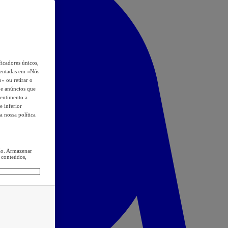
icadores únicos,
esentadas em «Nós
o» ou retirar o
s e anúncios que
sentimento a
e inferior
a nossa política
ção. Armazenar
 conteúdos,