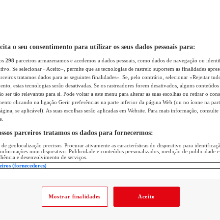
icita o seu consentimento para utilizar os seus dados pessoais para:
sos
298
parceiros armazenamos e acedemos a dados pessoais, como dados de navegação ou identif
itivo. Se selecionar «Aceito», permite que as tecnologias de rastreio suportem as finalidades apr
rceiros tratamos dados para as seguintes finalidades». Se, pelo contrário, selecionar «Rejeitar tud
ento, estas tecnologias serão desativadas. Se os rastreadores forem desativados, alguns conteúdo
 ser tão relevantes para si. Pode voltar a este menu para alterar as suas escolhas ou retirar o con
nto clicando na ligação Gerir preferências na parte inferior da página Web (ou no ícone na part
ágina, se aplicável). As suas escolhas serão aplicadas em Website. Para mais informação, consulte 
e.
ossos parceiros tratamos os dados para fornecermos:
 de geolocalização precisos. Procurar ativamente as características do dispositivo para identifica
 informações num dispositivo. Publicidade e conteúdos personalizados, medição de publicidade e
diência e desenvolvimento de serviços.
eiros (fornecedores)
Mostrar finalidades
Aceito