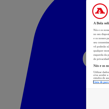
A Bola sol
Nós e os nos
no seu dispos
e os nossos pa
seu consentim
vê poderão não
qualquer mome
esquerda da p
de privacidad
Nós e os n
Utilizar dados
e/ou aceder a
estudos de au
Lista de parc