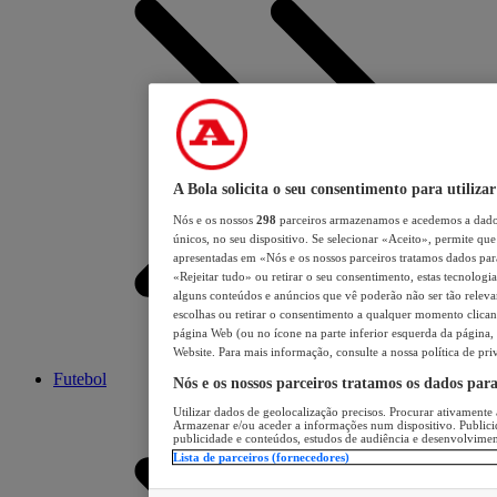
A Bola solicita o seu consentimento para utilizar
Nós e os nossos
298
parceiros armazenamos e acedemos a dados
únicos, no seu dispositivo. Se selecionar «Aceito», permite que 
apresentadas em «Nós e os nossos parceiros tratamos dados para 
«Rejeitar tudo» ou retirar o seu consentimento, estas tecnologia
alguns conteúdos e anúncios que vê poderão não ser tão relevant
escolhas ou retirar o consentimento a qualquer momento clicand
página Web (ou no ícone na parte inferior esquerda da página, s
Website. Para mais informação, consulte a nossa política de pri
Futebol
Nós e os nossos parceiros tratamos os dados par
Utilizar dados de geolocalização precisos. Procurar ativamente a
Armazenar e/ou aceder a informações num dispositivo. Publici
publicidade e conteúdos, estudos de audiência e desenvolvimen
Lista de parceiros (fornecedores)