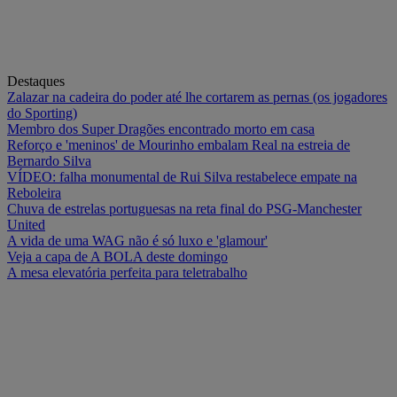
Destaques
Zalazar na cadeira do poder até lhe cortarem as pernas (os jogadores
do Sporting)
Membro dos Super Dragões encontrado morto em casa
Reforço e 'meninos' de Mourinho embalam Real na estreia de
Bernardo Silva
VÍDEO: falha monumental de Rui Silva restabelece empate na
Reboleira
Chuva de estrelas portuguesas na reta final do PSG-Manchester
United
A vida de uma WAG não é só luxo e 'glamour'
Veja a capa de A BOLA deste domingo
A mesa elevatória perfeita para teletrabalho