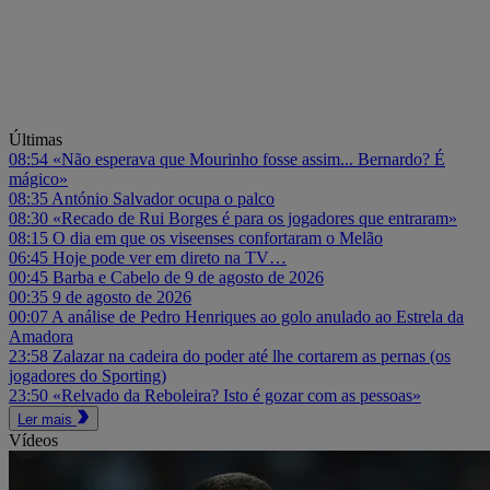
Últimas
08:54
«Não esperava que Mourinho fosse assim... Bernardo? É
mágico»
08:35
António Salvador ocupa o palco
08:30
«Recado de Rui Borges é para os jogadores que entraram»
08:15
O dia em que os viseenses confortaram o Melão
06:45
Hoje pode ver em direto na TV…
00:45
Barba e Cabelo de 9 de agosto de 2026
00:35
9 de agosto de 2026
00:07
A análise de Pedro Henriques ao golo anulado ao Estrela da
Amadora
23:58
Zalazar na cadeira do poder até lhe cortarem as pernas (os
jogadores do Sporting)
23:50
«Relvado da Reboleira? Isto é gozar com as pessoas»
Ler mais
Vídeos