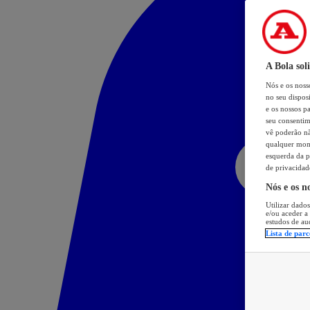
A Bola sol
Nós e os nos
no seu dispos
e os nossos pa
seu consentim
vê poderão não
qualquer mome
esquerda da p
de privacidad
Nós e os n
Utilizar dados
e/ou aceder a
estudos de au
Lista de parc