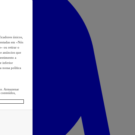
icadores únicos,
esentadas em «Nós
o» ou retirar o
s e anúncios que
sentimento a
e inferior
a nossa política
ção. Armazenar
 conteúdos,