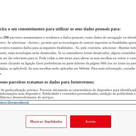
icita o seu consentimento para utilizar os seus dados pessoais para:
sos
298
parceiros armazenamos e acedemos a dados pessoais, como dados de navegação ou identif
itivo. Se selecionar «Aceito», permite que as tecnologias de rastreio suportem as finalidades apr
rceiros tratamos dados para as seguintes finalidades». Se, pelo contrário, selecionar «Rejeitar tud
ento, estas tecnologias serão desativadas. Se os rastreadores forem desativados, alguns conteúdo
 ser tão relevantes para si. Pode voltar a este menu para alterar as suas escolhas ou retirar o con
nto clicando na ligação Gerir preferências na parte inferior da página Web (ou no ícone na part
ágina, se aplicável). As suas escolhas serão aplicadas em Website. Para mais informação, consulte 
e.
ossos parceiros tratamos os dados para fornecermos:
 de geolocalização precisos. Procurar ativamente as características do dispositivo para identifica
 informações num dispositivo. Publicidade e conteúdos personalizados, medição de publicidade e
diência e desenvolvimento de serviços.
eiros (fornecedores)
Mostrar finalidades
Aceito