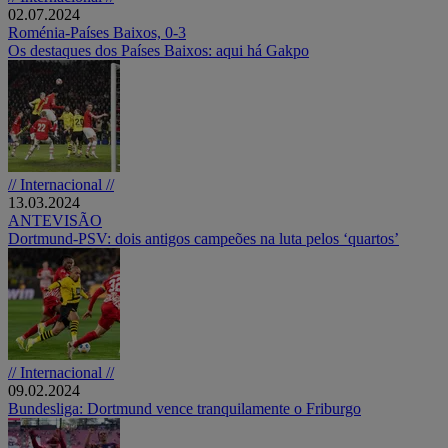
02.07.2024
Roménia-Países Baixos, 0-3
Os destaques dos Países Baixos: aqui há Gakpo
// Internacional //
13.03.2024
ANTEVISÃO
Dortmund-PSV: dois antigos campeões na luta pelos ‘quartos’
// Internacional //
09.02.2024
Bundesliga: Dortmund vence tranquilamente o Friburgo