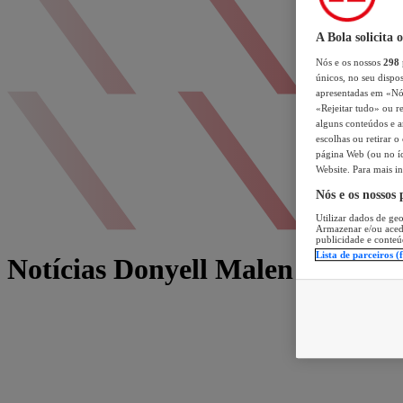
A Bola solicita 
Nós e os nossos
298
únicos, no seu dispos
apresentadas em «Nós 
«Rejeitar tudo» ou re
alguns conteúdos e an
escolhas ou retirar 
página Web (ou no íc
Website. Para mais in
Nós e os nossos
Utilizar dados de geo
Armazenar e/ou aced
publicidade e conteú
Lista de parceiros (
Notícias Donyell Malen