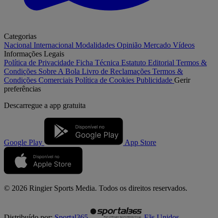
Categorias
Nacional
Internacional
Modalidades
Opinião
Mercado
Vídeos
Informações Legais
Política de Privacidade
Ficha Técnica
Estatuto Editorial
Termos &
Condições
Sobre A Bola
Livro de Reclamações
Termos &
Condições Comerciais
Política de Cookies
Publicidade
Gerir
preferências
Descarregue a
app gratuita
Google Play
App Store
© 2026 Ringier Sports Media. Todos os direitos reservados.
Distribuído por:
Sportal365
Fãs Unidos