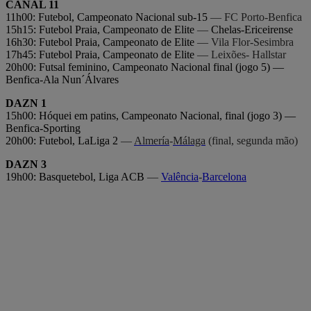
CANAL 11
11h00: Futebol, Campeonato Nacional sub-15
— FC Porto-Benfica
15h15: Futebol Praia, Campeonato de Elite
—
Chelas-Ericeirense
16h30: Futebol Praia, Campeonato de Elite
— Vila Flor-Sesimbra
17h45: Futebol Praia, Campeonato de Elite
— Leixões- Hallstar
20h00: Futsal feminino, Campeonato Nacional final (jogo 5) —
Benfica-Ala Nun´Álvares
DAZN 1
15h00: Hóquei em patins, Campeonato Nacional, final (jogo 3) —
Benfica-Sporting
20h00: Futebol, LaLiga 2
—
Almería
-
Málaga
(final, segunda mão)
DAZN 3
19h00: Basquetebol, Liga ACB
—
Valência
-
Barcelona