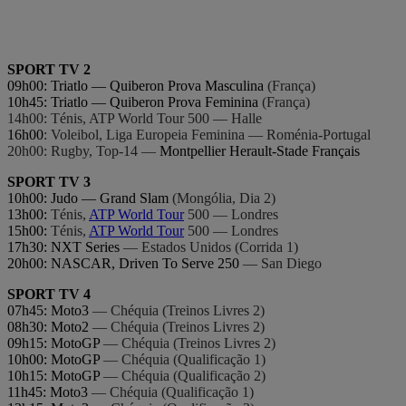
SPORT TV 2
09h00: Triatlo — Quiberon Prova Masculina
(França)
10h45: Triatlo — Quiberon Prova Feminina
(França)
14h00: Ténis, ATP World Tour 500 — Halle
16h00
: Voleibol, Liga Europeia Feminina — Roménia-Portugal
20h00: Rugby, Top-14 —
Montpellier Herault-Stade Français
SPORT TV 3
10h00: Judo — Grand Slam
(Mongólia, Dia 2)
13h00:
Ténis,
ATP World Tour
500 — Londres
15h00:
Ténis,
ATP World Tour
500 — Londres
17h30: NXT Series
— Estados Unidos (Corrida 1)
20h00: NASCAR, Driven To Serve 250
— San Diego
SPORT TV 4
07h45: Moto3
— Chéquia (Treinos Livres 2)
08h30: Moto2
— Chéquia (Treinos Livres 2)
09h15: MotoGP
— Chéquia (Treinos Livres 2)
10h00: MotoGP
— Chéquia (Qualificação 1)
10h15: MotoGP
— Chéquia (Qualificação 2)
11h45: Moto3
— Chéquia (Qualificação 1)