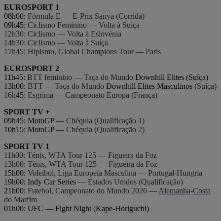
EUROSPORT 1
08h00:
Fórmula E — E-Prix Sanya (Corrida)
09h45:
Ciclismo Feminino — Volta à Suíça
12h30: Ciclismo — Volta à Eslovénia
14h30: Ciclismo — Volta à Suíça
17h45: Hipismo, Global Champions Tour — Paris
EUROSPORT 2
11h45:
BTT feminino — Taça do Mundo
Downhill Elites (Suíça)
13h00:
BTT — Taça do Mundo
Downhill Elites Masculinos
(Suíça)
16h45: Esgrima — Campeonato Europa (França)
SPORT TV +
09h45: MotoGP
— Chéquia (Qualificação 1)
10h15: MotoGP
— Chéquia (Qualificação 2)
SPORT TV 1
11h00: Ténis, WTA Tour 125 — Figueira da Foz
13h00: Ténis, WTA Tour 125 — Figueira da Foz
15h00:
Voleibol, Liga Europeia Masculina — Portugal-Hungria
19h00: Indy Car Series
— Estados Unidos (Qualificação)
21h00:
Futebol, Campeonato do Mundo 2026 —
Alemanha
-
Costa
do Marfim
01h00: UFC — Fight Night
(
Kape-Horiguchi)