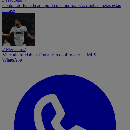
// Nacional //
Central do Famalicão aponta o caminho: «As minhas metas estão
claras»
// Mercado //
Mercado oficial: ex-Famalicão confirmado na MLS
WhatsApp