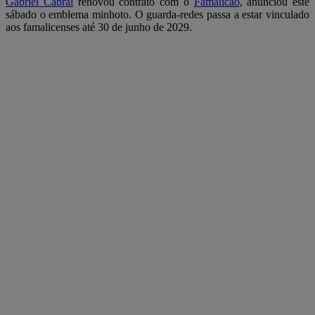
Gabriel Cabral
renovou contrato com o
Famalicão
, anunciou este
sábado o emblema minhoto. O guarda-redes passa a estar vinculado
aos famalicenses até 30 de junho de 2029.