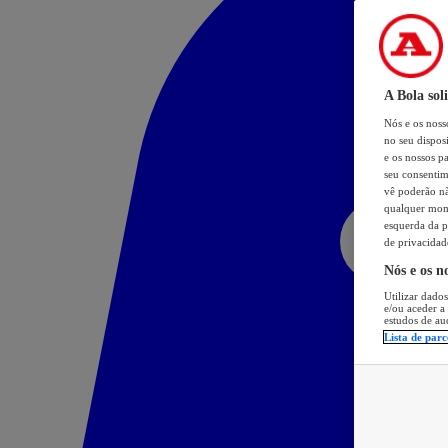
A Bola sol
Nós e os nos
no seu dispos
e os nossos pa
seu consentim
vê poderão não
qualquer mome
esquerda da p
de privacidad
Nós e os n
Utilizar dados
e/ou aceder a
estudos de au
Lista de parc