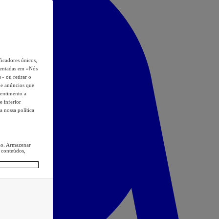
icadores únicos,
esentadas em «Nós
o» ou retirar o
s e anúncios que
sentimento a
e inferior
a nossa política
ção. Armazenar
 conteúdos,