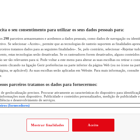
icita o seu consentimento para utilizar os seus dados pessoais para:
sos
298
parceiros armazenamos e acedemos a dados pessoais, como dados de navegação ou identif
itivo. Se selecionar «Aceito», permite que as tecnologias de rastreio suportem as finalidades apr
rceiros tratamos dados para as seguintes finalidades». Se, pelo contrário, selecionar «Rejeitar tud
ento, estas tecnologias serão desativadas. Se os rastreadores forem desativados, alguns conteúdo
 ser tão relevantes para si. Pode voltar a este menu para alterar as suas escolhas ou retirar o con
nto clicando na ligação Gerir preferências na parte inferior da página Web (ou no ícone na part
ágina, se aplicável). As suas escolhas serão aplicadas em Website. Para mais informação, consulte 
e.
ossos parceiros tratamos os dados para fornecermos:
 de geolocalização precisos. Procurar ativamente as características do dispositivo para identifica
 informações num dispositivo. Publicidade e conteúdos personalizados, medição de publicidade e
diência e desenvolvimento de serviços.
eiros (fornecedores)
Mostrar finalidades
Aceito