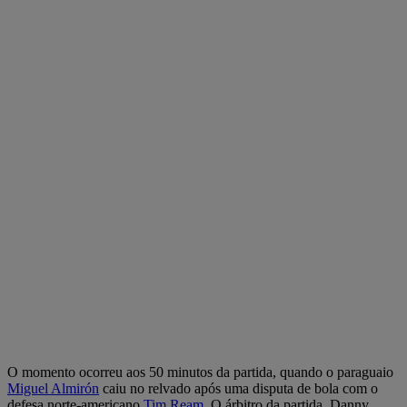
O momento ocorreu aos 50 minutos da partida, quando o paraguaio
Miguel Almirón
caiu no relvado após uma disputa de bola com o
defesa norte-americano
Tim Ream
. O árbitro da partida, Danny