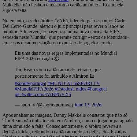
Makkelie, não hesitou e mostrou o cartão amarelo a Ream pela
suposta falta.
No entanto, o videoárbitro (VAR), liderado pelo espanhol Carlos
Del Cerro Grande, alertou o juiz principal para rever o lance no
monitor. A intervenção baseou-se numa nova norma da FIFA,
estreada neste Mundial, que permite corrigir «erros de identidade»
em casos de admoestação ou expulsão do jogador errado.
Eis uma das novas regras implementadas no Mundial
FIFA 2026 em ação 👏
Tim Ream viu o cartão amarelo retirado, que
posteriormente foi atribuído a Almiron 🟨
#sporttvportugal
#MUNDIALnaSPORTTV
#MundialFIFA2026
#EstadosUnidos
#Paraguai
pic.twitter.com/3VrBPGE2IS
— sport tv (@sporttvportugal)
June 13, 2026
Após analisar as imagens, Danny Makkelie constatou que não só
Tim Ream não tinha tocado em Almirón, como o jogador paraguaio
tinha simulado a falta. Consequentemente, o árbitro reverteu a
decisão inicial, retirando o cartão amarelo ao defesa dos Estados