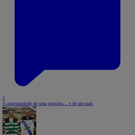
2
A oportunidade de uma geração… e de um país