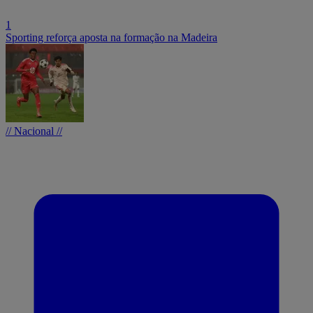
1
Sporting reforça aposta na formação na Madeira
// Nacional //