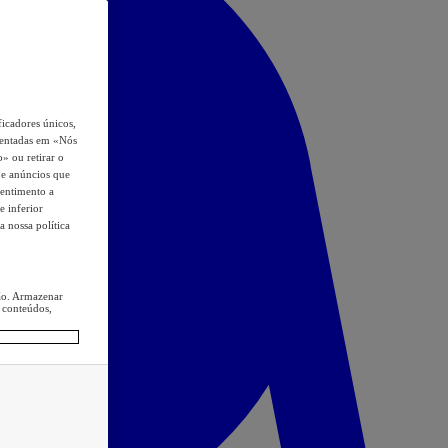
icadores únicos,
esentadas em «Nós
o» ou retirar o
s e anúncios que
sentimento a
e inferior
a nossa política
ção. Armazenar
 conteúdos,