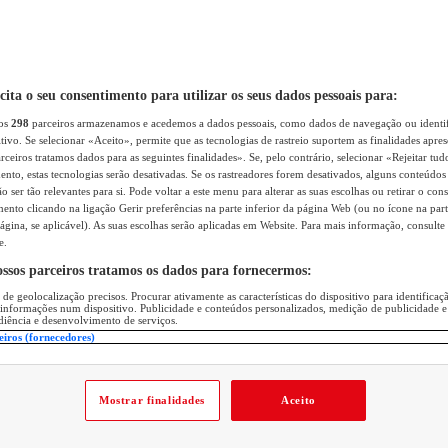
icita o seu consentimento para utilizar os seus dados pessoais para:
sos
298
parceiros armazenamos e acedemos a dados pessoais, como dados de navegação ou identif
itivo. Se selecionar «Aceito», permite que as tecnologias de rastreio suportem as finalidades apr
rceiros tratamos dados para as seguintes finalidades». Se, pelo contrário, selecionar «Rejeitar tud
ento, estas tecnologias serão desativadas. Se os rastreadores forem desativados, alguns conteúdo
 ser tão relevantes para si. Pode voltar a este menu para alterar as suas escolhas ou retirar o con
nto clicando na ligação Gerir preferências na parte inferior da página Web (ou no ícone na part
ágina, se aplicável). As suas escolhas serão aplicadas em Website. Para mais informação, consulte 
e.
ossos parceiros tratamos os dados para fornecermos:
 de geolocalização precisos. Procurar ativamente as características do dispositivo para identifica
 informações num dispositivo. Publicidade e conteúdos personalizados, medição de publicidade e
diência e desenvolvimento de serviços.
eiros (fornecedores)
Mostrar finalidades
Aceito