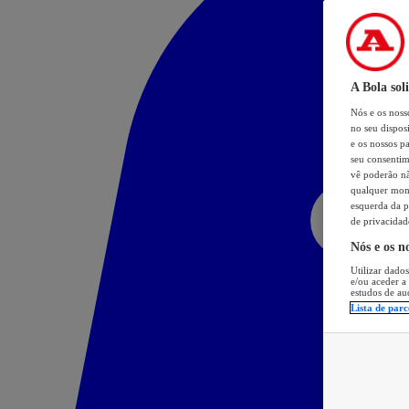
A Bola sol
Nós e os nos
no seu dispos
e os nossos pa
seu consentim
vê poderão não
qualquer mome
esquerda da p
de privacidad
Nós e os n
Utilizar dados
e/ou aceder a
estudos de au
Lista de parc