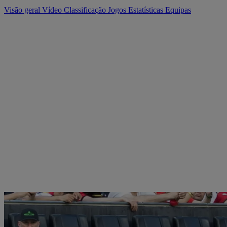
Visão geral
Vídeo
Classificação
Jogos
Estatísticas
Equipas