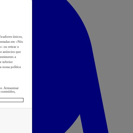
icadores únicos,
esentadas em «Nós
o» ou retirar o
s e anúncios que
sentimento a
e inferior
a nossa política
ção. Armazenar
 conteúdos,