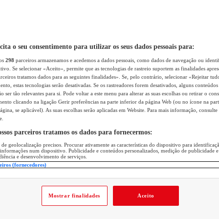
icita o seu consentimento para utilizar os seus dados pessoais para:
sos
298
parceiros armazenamos e acedemos a dados pessoais, como dados de navegação ou identif
itivo. Se selecionar «Aceito», permite que as tecnologias de rastreio suportem as finalidades apr
rceiros tratamos dados para as seguintes finalidades». Se, pelo contrário, selecionar «Rejeitar tud
ento, estas tecnologias serão desativadas. Se os rastreadores forem desativados, alguns conteúdo
 ser tão relevantes para si. Pode voltar a este menu para alterar as suas escolhas ou retirar o con
nto clicando na ligação Gerir preferências na parte inferior da página Web (ou no ícone na part
ágina, se aplicável). As suas escolhas serão aplicadas em Website. Para mais informação, consulte 
e.
ossos parceiros tratamos os dados para fornecermos:
 de geolocalização precisos. Procurar ativamente as características do dispositivo para identifica
 informações num dispositivo. Publicidade e conteúdos personalizados, medição de publicidade e
diência e desenvolvimento de serviços.
eiros (fornecedores)
Mostrar finalidades
Aceito