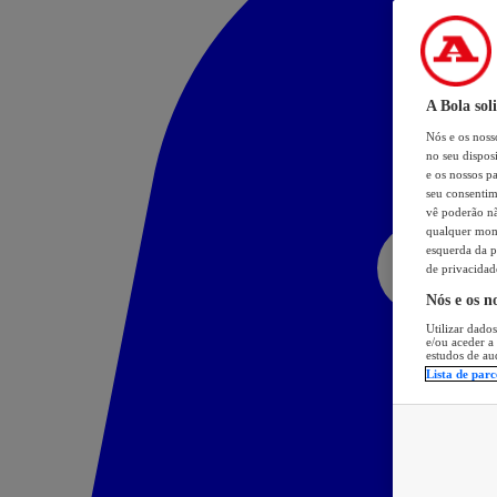
A Bola sol
Nós e os nos
no seu dispos
e os nossos pa
seu consentim
vê poderão não
qualquer mome
esquerda da p
de privacidad
Nós e os n
Utilizar dados
e/ou aceder a
estudos de au
Lista de parc