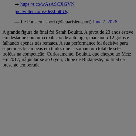
➡️
https://t.co/wAsASCXGVN
pic.twitter.com/20eZ0btbUg
— Le Parisien | sport (@leparisiensport)
June 7, 2026
A grande figura da final foi Sarah Bouktit. A pivot de 23 anos esteve
em destaque com uma exibição de antologia, marcando 12 golos e
falhando apenas três remates. A sua performance foi decisiva para
superar as bicampeãs em título, que já somam um total de sete
troféus na competição. Curiosamente, Bouktit, que chegou ao Metz
em 2017, irá juntar-se ao Gyori, clube de Budapeste, no final da
presente temporada.