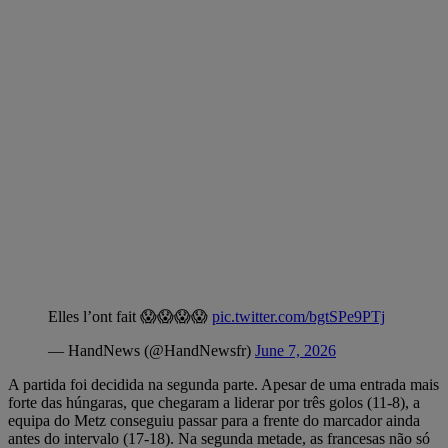
Elles l’ont fait 😱😱😱😱
pic.twitter.com/bgtSPe9PTj
— HandNews (@HandNewsfr)
June 7, 2026
A partida foi decidida na segunda parte. Apesar de uma entrada mais
forte das húngaras, que chegaram a liderar por três golos (11-8), a
equipa do Metz conseguiu passar para a frente do marcador ainda
antes do intervalo (17-18). Na segunda metade, as francesas não só